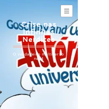
Crise nas
Infinitas
Nerdices
O verdadeiro multiverso
nerd