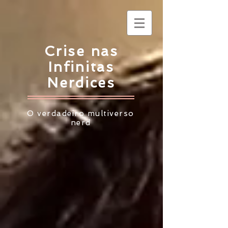
Crise nas
Infinitas
Nerdices
O verdadeiro multiverso
nerd