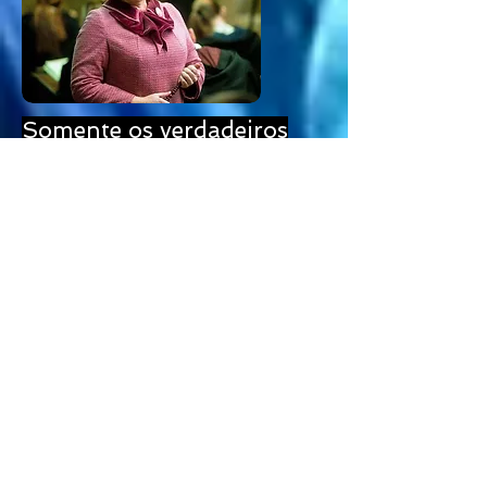
Somente os verdadeiros
Bruxos podem viver!
Michael Gambom pegou
o trem da saída
Alta Inquisidora acima de
Hogwarts e o Ministro da
Magia acima de todos!