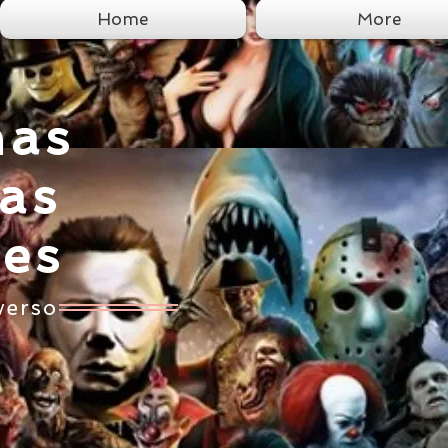
Home
More
nas
tas
ces
verso