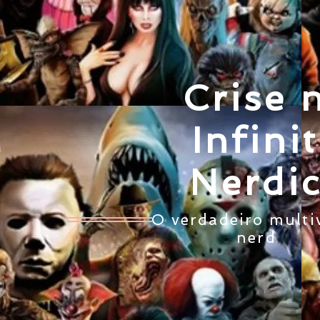
Crise 
Infini
Nerdi
O verdadeiro multi
nerd