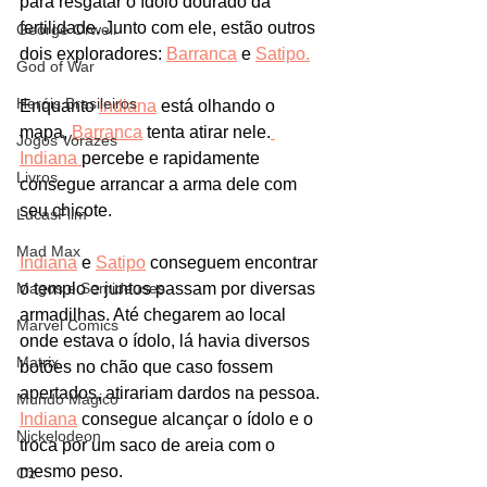
para resgatar o ídolo dourado da 
fertilidade. Junto com ele, estão outros 
George Orwell
dois exploradores: 
Barranca
 e 
Satipo.
God of War
Heróis Brasileiros
Enquanto 
Indiana
 está olhando o 
mapa, 
Barranca
 tenta atirar nele.
Jogos Vorazes
Indiana 
percebe e rapidamente 
Livros
consegue arrancar a arma dele com 
seu chicote. 
LucasFilm
Mad Max
Indiana
 e 
Satipo
 conseguem encontrar 
Magos e Semideuses
o templo e juntos passam por diversas 
armadilhas. Até chegarem ao local 
Marvel Comics
onde estava o ídolo, lá havia diversos 
Matrix
botões no chão que caso fossem 
apertados, atirariam dardos na pessoa. 
Mundo Mágico
Indiana
 consegue alcançar o ídolo e o 
Nickelodeon
troca por um saco de areia com o 
mesmo peso.
Oz