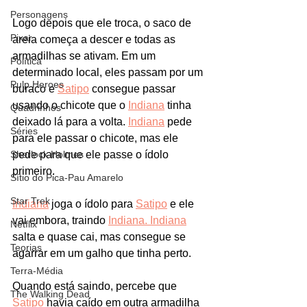
Personagens
Logo depois que ele troca, o saco de 
Pixar
areia começa a descer e todas as 
armadilhas se ativam. Em um 
Política
determinado local, eles passam por um 
Pulp Heroes
buraco e 
Satipo
 consegue passar 
usando o chicote que o 
Indiana
 tinha 
Quadrinhos
deixado lá para a volta. 
Indiana
 pede 
Séries
para ele passar o chicote, mas ele 
Sherlock Holmes
pede para que ele passe o ídolo 
primeiro. 
Sítio do Pica-Pau Amarelo
Star Trek
Indiana
 joga o ídolo para 
Satipo
 e ele 
vai embora, traindo 
Indiana. Indiana
Netflix
salta e quase cai, mas consegue se 
Teorias
agarrar em um galho que tinha perto. 
Terra-Média
Quando está saindo, percebe que 
The Walking Dead
Satipo
 havia caído em outra armadilha 