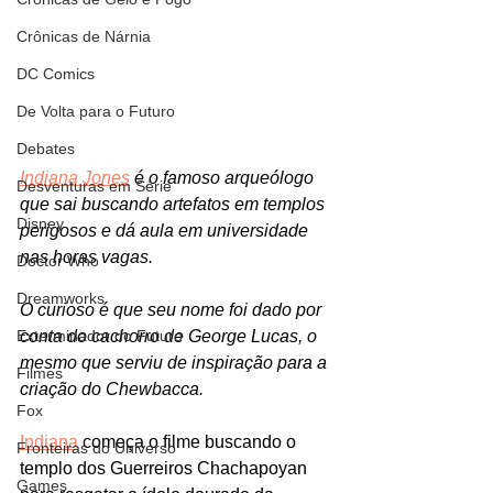
Crônicas de Nárnia
DC Comics
De Volta para o Futuro
Debates
Indiana Jones
 é o famoso arqueólogo 
Desventuras em Série
que sai buscando artefatos em templos 
Disney
perigosos e dá aula em universidade 
nas horas vagas.
Doctor Who
Dreamworks
O curioso é que seu nome foi dado por 
Exterminador do Futuro
conta do cachorro de George Lucas, o 
mesmo que serviu de inspiração para a 
Filmes
criação do Chewbacca. 
Fox
Indiana
 começa o filme buscando o 
Fronteiras do Universo
templo dos Guerreiros Chachapoyan 
Games