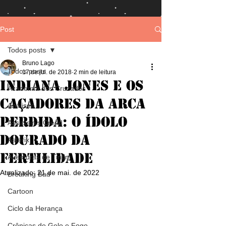
Post
Todos posts
Bruno Lago
Todos posts
17 de jul. de 2018
2 min de leitura
Indiana Jones e os
Academia dos Cruzados
Caçadores da Arca
Análises
Perdida: O Ídolo
Assassin's Creed
Dourado da
Asterix
Fertilidade
Aventuras de Tintim
Atualizado:
21 de mai. de 2022
Breaking Bad
Cartoon
Ciclo da Herança
Crônicas de Gelo e Fogo