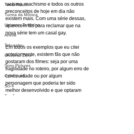
racismo, machismo e todos os outros 
Tomb Raider
preconceitos de hoje em dia não 
Turma da Mônica
existem mais. Com uma série dessas, 
Universo Tarantino
aparecem fãs para reclamar que na 
nova série tem um casal gay. 
Animê
Tokusatsu
Em todos os exemplos que eu citei 
anteriormente, existem fãs que não 
Universo Zero
gostaram dos filmes: seja por uma 
Sony Pictures
fragilidade no roteiro, por algum erro de 
Cyberpunk
continuidade ou por algum 
personagem que poderia ter sido 
Sci-fi
melhor desenvolvido e que optaram 
Top 5
por fazer a crítica sem ataques, sem 
xingamentos e principalmente sem 
Torneio de Luta
cuspir preconceitos. 
Agente Secreto
Enfim, existem fãs que optam por dar 
Western
sua opinião sobre suas franquias, 