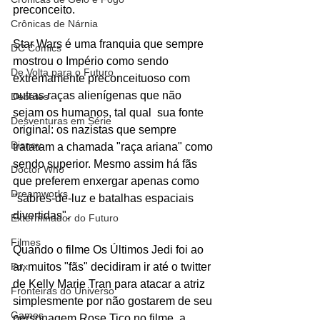
preconceito.
Crônicas de Nárnia
Star Wars é uma franquia que sempre 
DC Comics
mostrou o Império como sendo 
De Volta para o Futuro
extremamente preconceituoso com 
outras raças alienígenas que não 
Debates
sejam os humanos, tal qual  sua fonte 
Desventuras em Série
original: os nazistas que sempre 
Disney
trataram a chamada "raça ariana" como 
sendo superior. Mesmo assim há fãs 
Doctor Who
que preferem enxergar apenas como 
Dreamworks
"sabres-de-luz e batalhas espaciais 
divertidas". 
Exterminador do Futuro
Filmes
Quando o filme Os Últimos Jedi foi ao 
Fox
ar, muitos "fãs" decidiram ir até o twitter 
de Kelly Marie Tran para atacar a atriz 
Fronteiras do Universo
simplesmente por não gostarem de seu 
Games
personagem Rose Tico no filme, a 