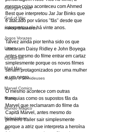
mesma coisa aconteceu com Ahmed 
George Orwell
Best que interpretou Jar Jar Binks que 
God of War
é atacado por vários "fãs" desde que 
interpretou ele há vinte anos. 
Heróis Brasileiros
Jogos Vorazes
Talvez ainda pior tenha sido os que 
Livros
atacaram Daisy Ridley e John Boyega 
antes mesmo do filme entrar em cartaz 
LucasFilm
simplesmente porque os novos filmes 
Mad Max
seriam protagonizados por uma mulher 
e um negro.
Magos e Semideuses
Marvel Comics
O mesmo acontece com outras 
Matrix
franquias como os supostos fãs da 
Marvel que reclamaram do filme da 
Mundo Mágico
Capitã Marvel, antes mesmo do 
Nickelodeon
primeiro trailer sair simplesmente 
porque a atriz que interpreta a heroína 
Oz