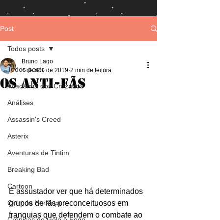
Post
Todos posts
Bruno Lago
Todos posts
4 de abr. de 2019
2 min de leitura
Os Anti-fãs
Academia dos Cruzados
Análises
Assassin's Creed
Asterix
Aventuras de Tintim
Breaking Bad
Cartoon
É assustador ver que há determinados 
Ciclo da Herança
grupos de fãs preconceituosos em 
franquias que defendem o combate ao 
Crônicas de Gelo e Fogo