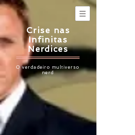
Crise nas
Infinitas
Nerdices
O verdadeiro multiverso
nerd