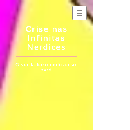
Crise nas
Infinitas
Nerdices
O verdadeiro multiverso
nerd