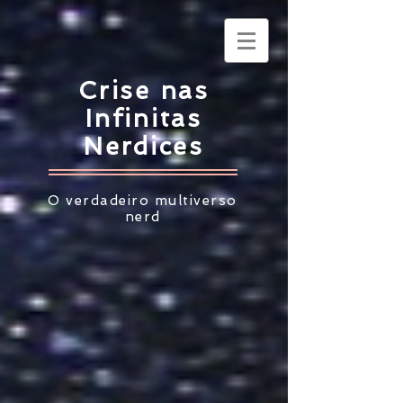
Crise nas
Infinitas
Nerdices
O verdadeiro multiverso
nerd