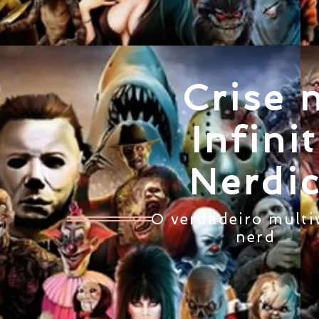
Crise 
Infini
Nerdi
O verdadeiro multi
nerd