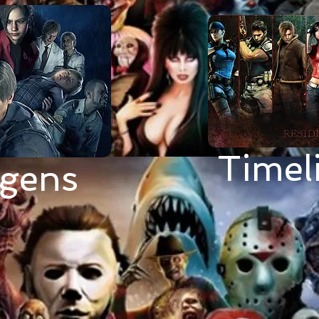
Timel
gens