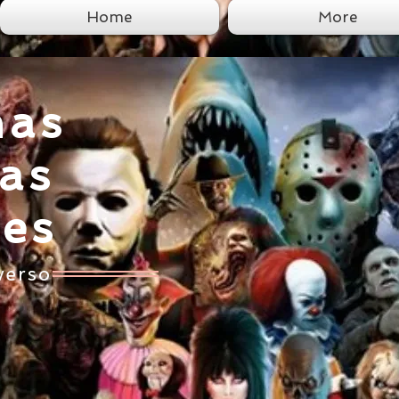
Home
More
nas
tas
ces
verso