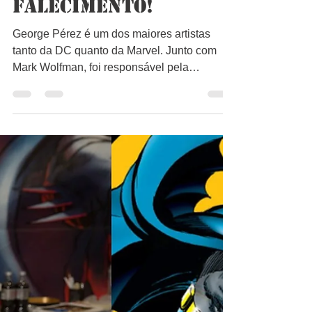
Bruno Lago
8 de mai. de 2022
1 min de leitura
Os multiversos DC e
Marvel entram em
colapso com esse
falecimento!
George Pérez é um dos maiores artistas
tanto da DC quanto da Marvel. Junto com
Mark Wolfman, foi responsável pela
reformulação da Turma...