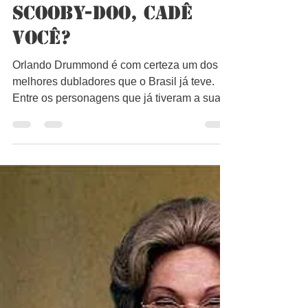
Bruno Lago
27 de jul. de 2021
1 min de leitura
Scooby-Doo, Cadê
Você?
Orlando Drummond é com certeza um dos
melhores dubladores que o Brasil já teve.
Entre os personagens que já tiveram a sua
voz estão: o...