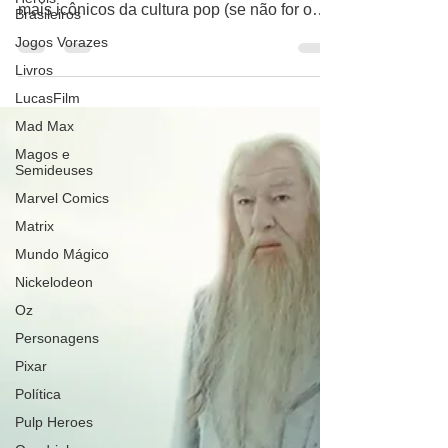
Brasileiros
saiba quem é Darth Vader. Um dos vilões
mais icônicos da cultura pop (se não for o
Jogos Vorazes
mais)....
Livros
LucasFilm
Mad Max
Magos e
Semideuses
Marvel Comics
Matrix
Mundo Mágico
Nickelodeon
Oz
Personagens
Pixar
Política
Pulp Heroes