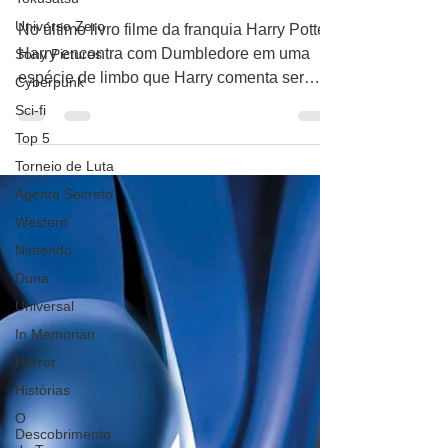
pegou o trem da
Universo Zero
saída
Sony Pictures
Cyberpunk
No último livro filme da franquia Harry Potter,
Sci-fi
Harry encontra com Dumbledore em uma
espécie de limbo que Harry comenta ser
Top 5
parecido com...
Torneio de Luta
Agente Secreto
Western
Nintendo
Duna
Universal
In Memorian
Horror
Histórias
O
Descobrimento