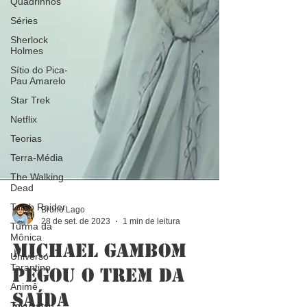
Quadrinhos
Séries
Sherlock
Holmes
Sítio do Pica-
Pau Amarelo
Star Trek
Netflix
Teorias
Terra-Média
The Walking
Dead
Tomb Raider
Turma da
Mônica
Bruno Lago
Universo
28 de set. de 2023
1 min de leitura
Tarantino
Michael Gambom
Animê
Tokusatsu