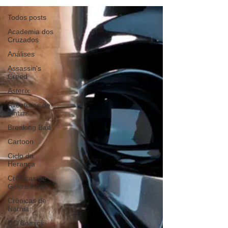
Todos posts
Academia dos
Cruzados
Análises
Assassin's
Creed
Asterix
Aventuras de
Tintim
Breaking Bad
Cartoon
Ciclo da
Herança
Crônicas de
Gelo e Fogo
Crônicas de
Nárnia
DC Comics