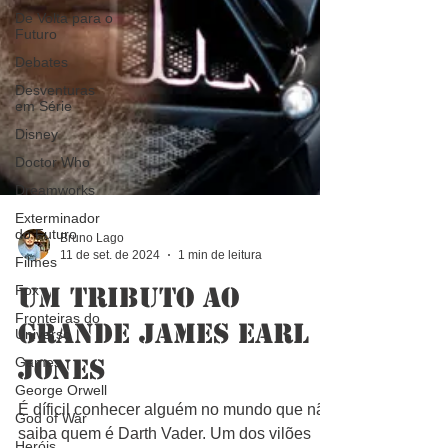
De Volta para o
Futuro
Debates
Desventuras
em Série
Disney
Doctor Who
Dreamworks
Exterminador
do Futuro
Filmes
Bruno Lago
11 de set. de 2024
1 min de leitura
Fox
Fronteiras do
Um tributo ao
Universo
grande James Earl
Games
George Orwell
Jones
God of War
É díficil conhecer alguém no mundo que não
Heróis