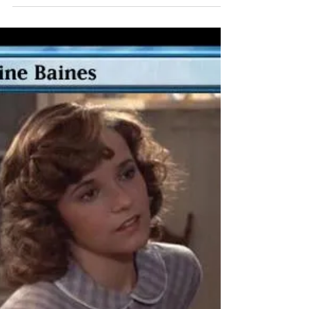
Essa história continua os acontecimentos de
De Volta Para o Futuro - It's About Time: O
que houve com Doc? Marty abre a porta do
DeLorean...