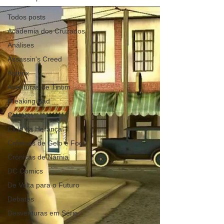
Todos posts
Academia dos Cruzados
Análises
Assassin's Creed
Asterix
Aventuras de Tintim
Breaking Bad
Cartoon
Ciclo da Herança
Crônicas de Gelo e Fogo
Crônicas de Nárnia
DC Comics
De Volta para o Futuro
Debates
Desventuras em Série