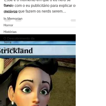
público nerd?
Duna
Universal
Esse é o momento em que o eu nerd se
funde com o eu publicitário para explicar os
In Memorian
motivos que fazem os nerds serem
Horror
considerados um...
Histórias
O Descobrimento da
Terra
Transformers