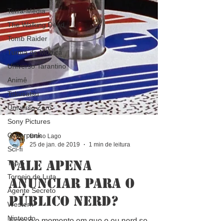
Terra-Média
The Walking Dead
Tomb Raider
Turma da Mônica
Universo Tarantino
Animê
Tokusatsu
Universo Zero
Sony Pictures
Cyberpunk
Sci-fi
Top 5
Bruno Lago
25 de jan. de 2019
1 min de leitura
Torneio de Luta
Vale apena
Agente Secreto
Western
anunciar para o
Nintendo