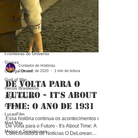
Disney
Doctor Who
Dreamworks
Exterminador do Futuro
Filmes
Fox
Fronteiras do Universo
Games
George Orwell
Contador de Histórias
2 de mar. de 2020
1 min de leitura
God of War
Heróis Brasileiros
De Volta para o
Jogos Vorazes
Futuro - It's About
Livros
Time: O Ano de 1931
LucasFilm
Mad Max
Essa história continua os acontecimentos de
Magos e Semideuses
De Volta para o Futuro - It's About Time: A