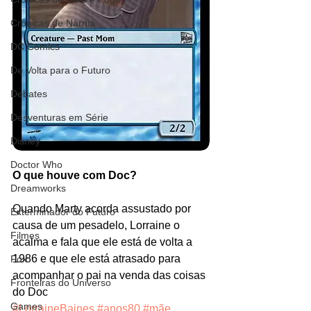
Crônicas de Nárnia
DC Comics
De Volta para o Futuro
Debates
Desventuras em Série
Disney
Doctor Who
O que houve com Doc?
Dreamworks
Quando Marty acorda assustado por 
Exterminador do Futuro
causa de um pesadelo, Lorraine o 
Filmes
acalma e fala que ele está de volta a 
1986 e que ele está atrasado para 
Fox
acompanhar o pai na venda das coisas 
Fronteiras do Universo
do Doc
Games
#LorraineBaines
#anos80
#mãe