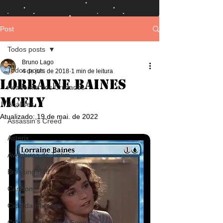
Post
Todos posts
Bruno Lago
Todos posts
4 de jun. de 2018
1 min de leitura
Lorraine Baines
Academia dos Cruzados
McFly
Análises
Atualizado:
19 de mai. de 2022
Assassin's Creed
Asterix
Aventuras de Tintim
Breaking Bad
Cartoon
Ciclo da Herança
Crônicas de Gelo e Fogo