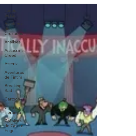
Todos
posts
Academia
dos
Cruzados
Análises
Assassin's
Creed
Asterix
Aventuras
de Tintim
Breaking
Bad
Cartoon
Ciclo da
Herança
Crônicas
de Gelo e
Fogo