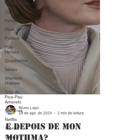
Nickelodeon
Oz
Personagens
Pixar
Política
Pulp
Heroes
Quadrinhos
Séries
Sherlock
Holmes
Sítio do
Pica-Pau
Amarelo
Star Trek
Netflix
Teorias
Bruno Lago
19 de ago. de 2024
2 min de leitura
Terra-