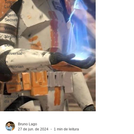
Torneio de
Luta
Agente
Secreto
Western
Nintendo
Duna
Universal
In
Memorian
Horror
Histórias
O
Descobrimento
da Terra
Transformers