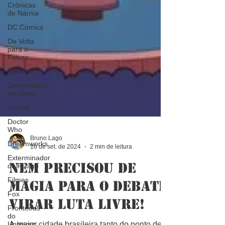
Crônicas
de Nárnia
DC Comics
De Volta
para o
Futuro
Debates
Desventuras
em Série
Disney
Doctor
Who
Dreamworks
Bruno Lago
Exterminador
16 de set. de 2024
2 min de leitura
do Futuro
Filmes
Nem precisou de
Fox
magia para o debate
Fronteiras
do
virar luta livre!
Universo