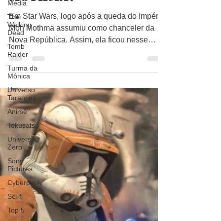
Média
E Depois de Mon
The
Walking
Mothma?
Dead
Tomb
Em Star Wars, logo após a queda do Império,
Raider
Mon Mothma assumiu como chanceler da
Turma da
Nova República. Assim, ela ficou nesse
Mônica
cargo por um...
Universo
Tarantino
Animê
Tokusatsu
Universo
Zero
Sony
Pictures
Cyberpunk
Sci-fi
Top 5