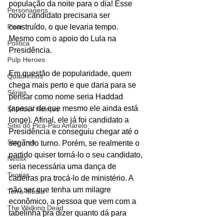
população da noite para o dia! Esse 
Personagens
novo candidato precisaria ser 
Pixar
construído, o que levaria tempo. 
Mesmo com o apoio do Lula na 
Política
Presidência. 
Pulp Heroes
Em questão de popularidade, quem 
Quadrinhos
chega mais perto e que daria para se 
Séries
pensar como nome seria Haddad 
(apesar de que mesmo ele ainda está 
Sherlock Holmes
longe). Afinal, ele já foi candidato a 
Sítio do Pica-Pau Amarelo
Presidência e conseguiu chegar até o 
Star Trek
segundo turno. Porém, se realmente o 
partido quiser torná-lo o seu candidato, 
Netflix
seria necessária uma dança de 
Teorias
cadeiras pra trocá-lo de ministério. A 
não ser que tenha um milagre 
Terra-Média
econômico, a pessoa que vem com a 
The Walking Dead
tabelinha pra dizer quanto dá para 