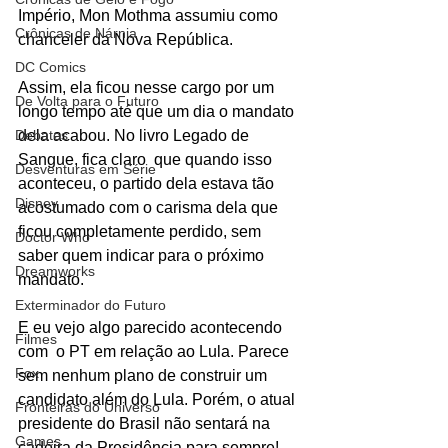
Império, Mon Mothma assumiu como 
Crônicas de Nárnia
chanceler da Nova República. 
DC Comics
Assim, ela ficou nesse cargo por um 
De Volta para o Futuro
longo tempo até que um dia o mandato 
Debates
dela acabou. No livro Legado de 
Sangue, fica claro  que quando isso 
Desventuras em Série
aconteceu, o partido dela estava tão 
Disney
acostumado com o carisma dela que 
ficou completamente perdido, sem 
Doctor Who
saber quem indicar para o próximo 
Dreamworks
mandato.
Exterminador do Futuro
E eu vejo algo parecido acontecendo 
Filmes
com  o PT em relação ao Lula. Parece 
Fox
sem nenhum plano de construir um 
candidato além do Lula. Porém, o atual 
Fronteiras do Universo
presidente do Brasil não sentará na 
Games
cadeira da Presidência para sempre! 