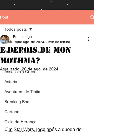
Post
Todos posts
Bruno Lago
Todos posts
19 de ago. de 2024
2 min de leitura
E Depois de Mon
Academia dos Cruzados
Mothma?
Análises
Atualizado:
20 de ago. de 2024
Assassin's Creed
Asterix
Aventuras de Tintim
Breaking Bad
Cartoon
Ciclo da Herança
Em Star Wars, logo após a queda do 
Crônicas de Gelo e Fogo