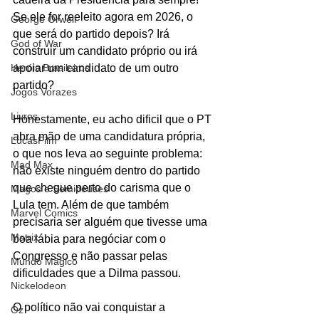
Se ele for reeleito agora em 2026, o 
George Orwell
que será do partido depois? Irá 
God of War
construir um candidato próprio ou irá 
Heróis Brasileiros
apoiar um candidato de um outro 
partido?
Jogos Vorazes
Livros
Honestamente, eu acho dificil que o PT 
abra mão de uma candidatura própria, 
LucasFilm
o que nos leva ao seguinte problema: 
Mad Max
não existe ninguém dentro do partido 
que chegue perto do carisma que o 
Magos e Semideuses
Lula tem. Além de que também 
Marvel Comics
precisaria ser alguém que tivesse uma 
Matrix
boa lábia para negóciar com o 
Congresso e não passar pelas 
Mundo Mágico
dificuldades que a Dilma passou. 
Nickelodeon
O político não vai conquistar a 
Oz