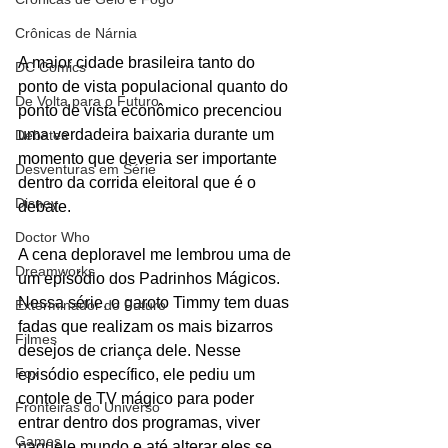
Crônicas de Nárnia
A maior cidade brasileira tanto do 
DC Comics
ponto de vista populacional quanto do 
De Volta para o Futuro
ponto de vista econômico precenciou 
uma verdadeira baixaria durante um 
Debates
momento que deveria ser importante 
Desventuras em Série
dentro da corrida eleitoral que é o 
Disney
debate. 
Doctor Who
A cena deploravel me lembrou uma de 
Dreamworks
um episódio dos Padrinhos Mágicos. 
Nessa série, o garoto Timmy tem duas 
Exterminador do Futuro
fadas que realizam os mais bizarros 
Filmes
desejos de criança dele. Nesse 
Fox
episódio específico, ele pediu um 
contole de TV mágico para poder 
Fronteiras do Universo
entrar dentro dos programas, viver 
Games
naquele mundo e até alterar eles se 