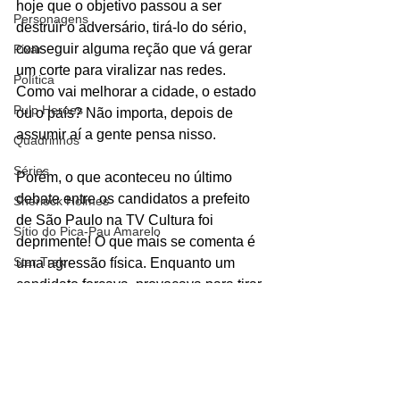
hoje que o objetivo passou a ser 
Personagens
destruir o adversário, tirá-lo do sério, 
conseguir alguma reção que vá gerar 
Pixar
um corte para viralizar nas redes. 
Política
Como vai melhorar a cidade, o estado 
Pulp Heroes
ou o país? Não importa, depois de 
assumir aí a gente pensa nisso. 
Quadrinhos
Séries
Porém, o que aconteceu no último 
debate entre os candidatos a prefeito 
Sherlock Holmes
de São Paulo na TV Cultura foi 
Sítio do Pica-Pau Amarelo
deprimente! O que mais se comenta é 
Star Trek
uma agressão física. Enquanto um 
candidato forçava, provocava para tirar 
Netflix
uma reação e poder se fazer de vítima 
Teorias
tal qual fez quando chegou atrasado de 
propósito na passeata bolsonarista só 
Terra-Média
pra ser barrado. O outro que sabe 
The Walking Dead
perfeitamente como atrair audiência, 