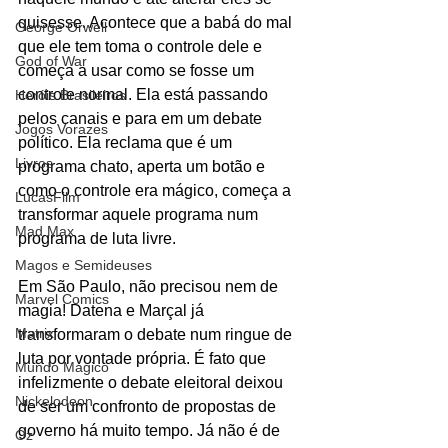
quisesse. Acontece que a babá do mal 
George Orwell
que ele tem toma o controle dele e 
God of War
começa a usar como se fosse um 
controle normal. Ela está passando 
Heróis Brasileiros
pelos canais e para em um debate 
Jogos Vorazes
político. Ela reclama que é um 
Livros
programa chato, aperta um botão e 
como o controle era mágico, começa a 
LucasFilm
transformar aquele programa num 
Mad Max
programa de luta livre. 
Magos e Semideuses
Em São Paulo, não precisou nem de 
Marvel Comics
magia! Datena e Marçal já 
Matrix
transformaram o debate num ringue de 
luta por vontade própria. É fato que 
Mundo Mágico
infelizmente o debate eleitoral deixou 
Nickelodeon
de ser um confronto de propostas de 
governo há muito tempo. Já não é de 
Oz