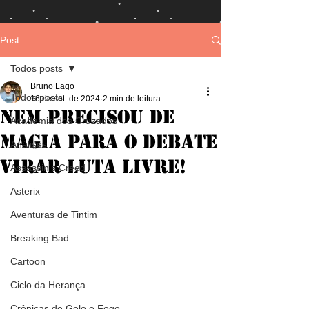
Post
Todos posts
Bruno Lago
Todos posts
16 de set. de 2024
2 min de leitura
Nem precisou de
Academia dos Cruzados
magia para o debate
Análises
virar luta livre!
Assassin's Creed
Asterix
Aventuras de Tintim
Breaking Bad
Cartoon
Ciclo da Herança
Crônicas de Gelo e Fogo