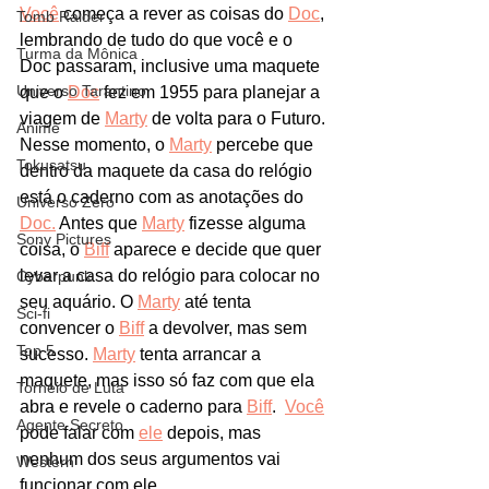
Você
 começa a rever as coisas do 
Doc
, 
Tomb Raider
lembrando de tudo do que você e o 
Turma da Mônica
Doc passaram, inclusive uma maquete 
Universo Tarantino
que o 
Doc
 fez em 1955 para planejar a 
viagem de 
Marty
 de volta para o Futuro. 
Animê
Nesse momento, o 
Marty
 percebe que 
Tokusatsu
dentro da maquete da casa do relógio 
está o caderno com as anotações do 
Universo Zero
Doc.
 Antes que 
Marty
 fizesse alguma 
Sony Pictures
coisa, o 
Biff
 aparece e decide que quer 
levar a casa do relógio para colocar no 
Cyberpunk
seu aquário. O 
Marty
 até tenta 
Sci-fi
convencer o 
Biff
 a devolver, mas sem 
Top 5
sucesso. 
Marty
 tenta arrancar a 
maquete, mas isso só faz com que ela 
Torneio de Luta
abra e revele o caderno para 
Biff
.  
Você
Agente Secreto
pode falar com 
ele
 depois, mas 
nenhum dos seus argumentos vai 
Western
funcionar com ele.