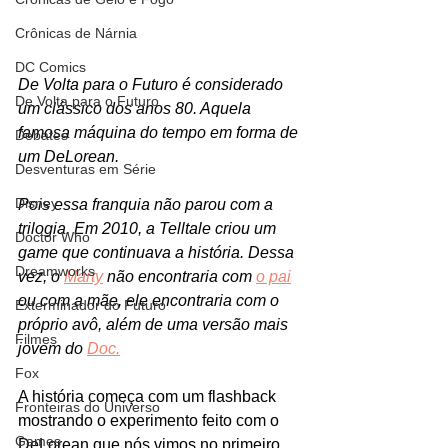
Crônicas de Nárnia
DC Comics
De Volta para o Futuro é considerado 
De Volta para o Futuro
um clássico dos anos 80. Aquela 
famosa máquina do tempo em forma de 
Debates
um DeLorean. 
Desventuras em Série
Disney
Pois essa franquia não parou com a 
trilogia. Em 2010, a Telltale criou um 
Doctor Who
game que continuava a história. Dessa 
Dreamworks
vez, o 
Marty
 não encontraria com 
o pai
ou com a mãe, ele encontraria com o 
Exterminador do Futuro
próprio avô, além de uma versão mais 
Filmes
jovem do 
Doc.
Fox
A história começa com um flashback 
Fronteiras do Universo
mostrando o experimento feito com o 
Games
DeLorean que nós vimos no primeiro 