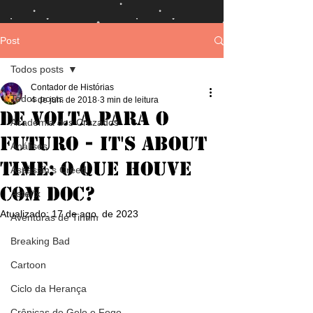
Post
Todos posts
Contador de Histórias
Todos posts
4 de jun. de 2018
3 min de leitura
De Volta para o
Academia dos Cruzados
Futuro - It's About
Análises
Time: O que houve
Assassin's Creed
com Doc?
Asterix
Atualizado:
17 de ago. de 2023
Aventuras de Tintim
Breaking Bad
Cartoon
Ciclo da Herança
Crônicas de Gelo e Fogo