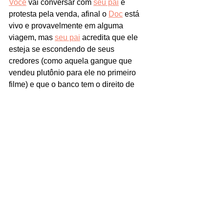
Você
 vai conversar com 
seu pai
 e 
protesta pela venda, afinal o 
Doc
 está 
vivo e provavelmente em alguma 
viagem, mas 
seu pai
 acredita que ele 
esteja se escondendo de seus 
credores (como aquela gangue que 
vendeu plutônio para ele no primeiro 
filme) e que o banco tem o direito de 
fazer a venda, já que o 
Doc
 estava 
longe por muito tempo. 
Você
 também 
reclama que 
ele
 não precisa te ajudar a 
enfrentar o 
Biff
, 
Marty
 pode enfrentá-lo 
sozinho. Então 
você
 vai tocar 
novamente a guitarra, para poder 
distrair o 
Biff
 e pegar o caderno. 
Novamente o 
Biff
 toma sua guitarra e 
você deixa no máximo. A força do som 
empurra o 
Biff
 para uma prateleira que 
ficava atrás e você pega o caderno e 