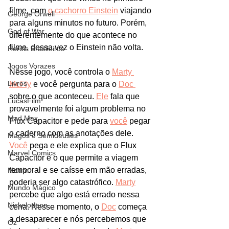
filme, com 
o cachorro Einstein
 viajando 
George Orwell
para alguns minutos no futuro. Porém, 
God of War
diferentemente do que acontece no 
filme, dessa vez o Einstein não volta. 
Heróis Brasileiros
Jogos Vorazes
Nesse jogo, você controla o 
Marty 
Livros
McFly
 e você pergunta para o 
Doc 
sobre o que aconteceu. 
Ele
 fala que 
LucasFilm
provavelmente foi algum problema no 
Mad Max
Flux Capacitor e pede para 
você
 pegar 
o caderno com as anotações dele. 
Magos e Semideuses
Você
 pega e ele explica que o Flux 
Marvel Comics
Capacitor é o que permite a viagem 
temporal e se caísse em mão erradas, 
Matrix
poderia ser algo catastrófico. 
Marty
Mundo Mágico
percebe que algo está errado nessa 
Nickelodeon
cena. Nesse momento, o 
Doc
 começa 
a desaparecer e nós percebemos que 
Oz