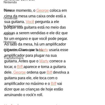
Nintendo
Duna
Nesse momento, o 
George
 coloca em 
cima da mesa uma caixa onde está a 
Universal
sua guitarra. 
Você
 pergunta a ele 
In Memorian
porque sua guitarra está no meio das 
coisas a serem vendidas e ele diz que 
Horror
foi um engano e que você pode pegar. 
Histórias
Ao lado da mesa, há um amplificador 
gigante. Claro que o 
Marty
 usaria esse 
O Descobrimento da Terra
amplificador para plugar na sua 
Transformers
guitarra. Antes que o 
Marty
 comece a 
tocar, o 
Biff 
aparece e toma a guitarra 
dele. 
George
 ordena que 
Biff
 devolva a 
guitarra para ele, ele toca com o 
amplificador no máximo e o 
Biff
 vai 
dizer que as crianças de hoje estão 
arruinando o rock'n roll. 