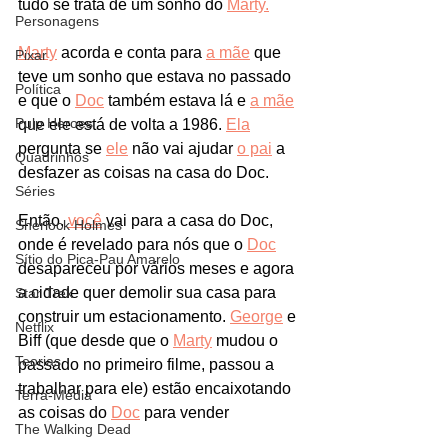
tudo se trata de um sonho do 
Marty.
Personagens
Marty
 acorda e conta para 
a mãe
 que 
Pixar
teve um sonho que estava no passado 
Política
e que o 
Doc
 também estava lá e 
a mãe
Pulp Heroes
que ele está de volta a 1986. 
Ela
pergunta se 
ele
 não vai ajudar 
o pai
 a 
Quadrinhos
desfazer as coisas na casa do Doc.
Séries
Então, 
você
 vai para a casa do Doc, 
Sherlock Holmes
onde é revelado para nós que o 
Doc
Sítio do Pica-Pau Amarelo
desapareceu por vários meses e agora 
a cidade quer demolir sua casa para 
Star Trek
construir um estacionamento. 
George
 e 
Netflix
Biff (que desde que o 
Marty
 mudou o 
Teorias
passado no primeiro filme, passou a 
trabalhar para ele) estão encaixotando 
Terra-Média
as coisas do 
Doc
 para vender 
The Walking Dead