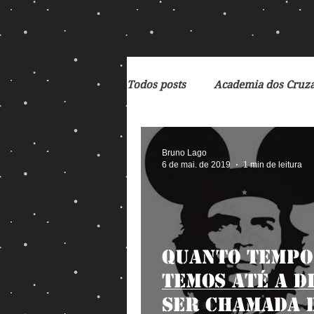
Todos posts
Academia dos Cruz
Breaking Bad
Cartoon
Bruno Lago
6 de mai. de 2019
1 min de leitura
De Volta para o Futuro
Deb
Quanto tempo
Exterminador do Futuro
F
temos até a D
ser chamada 
God of War
Heróis Brasile