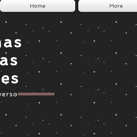
Home
More
nas
tas
ces
verso