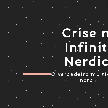
Crise 
Infini
Nerdi
O verdadeiro multi
nerd