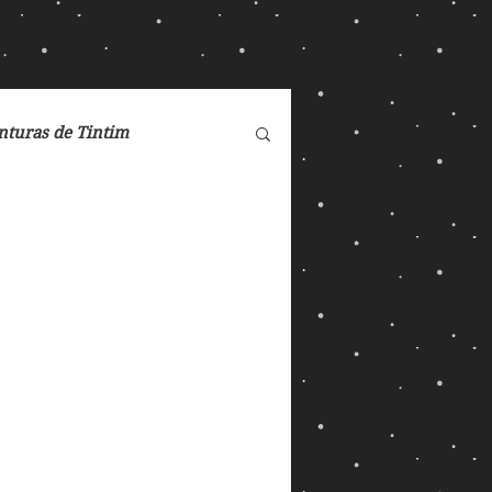
nturas de Tintim
de Nárnia
DC Comics
Dreamworks
eorge Orwell
Max
Magos e Semideuses