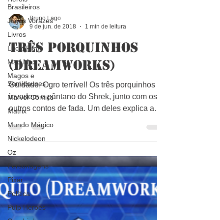
Brasileiros
Jogos Vorazes
Bruno Lago
Livros
9 de jun. de 2018
1 min de leitura
LucasFilm
Três Porquinhos
Mad Max
(Dreamworks)
Magos e
Semideuses
Marvel Comics
Cuidado, Ogro terrível! Os três porquinhos
invadem o pântano do Shrek, junto com os
Matrix
outros contos de fada. Um deles explica ao
Mundo Mágico
Shrek que...
Nickelodeon
Oz
Personagens
Pixar
Política
Pulp Heroes