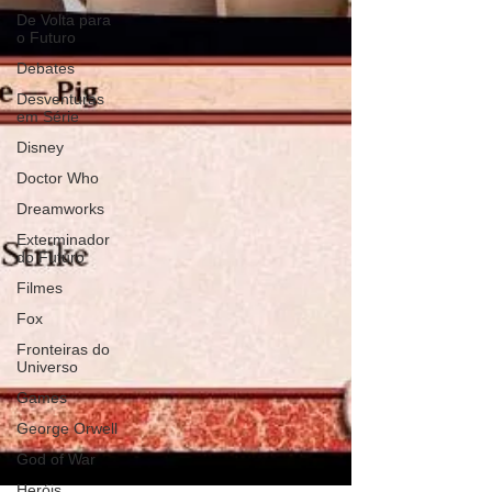
De Volta para
o Futuro
Debates
Desventuras
em Série
Disney
Doctor Who
Dreamworks
Exterminador
do Futuro
Filmes
Fox
Fronteiras do
Universo
Games
George Orwell
God of War
Heróis