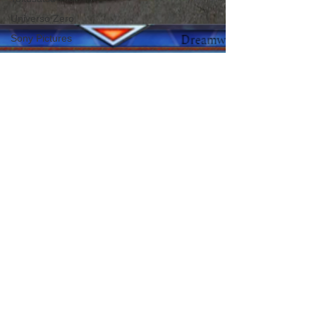
Universo Zero
Sony Pictures
Cyberpunk
Sci-fi
Top 5
Torneio de
Luta
Agente
Secreto
Western
Nintendo
Duna
Universal
In Memorian
Bruno Lago
Horror
9 de jun. de 2018
1 min de leitura
Histórias