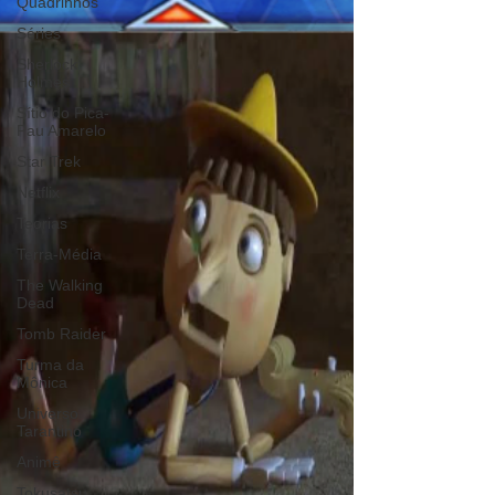
Quadrinhos
Séries
Sherlock
Holmes
Sítio do Pica-
Pau Amarelo
Star Trek
Netflix
Teorias
Terra-Média
The Walking
Dead
Tomb Raider
Turma da
Mônica
Universo
Tarantino
Animê
Tokusatsu