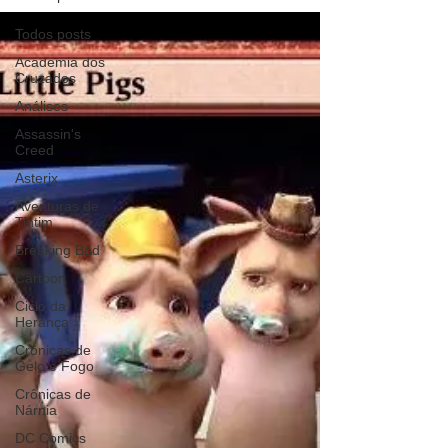
Todos posts
Academia dos
Cruzados
Análises
Assassin's
Creed
Asterix
Aventuras de
Tintim
Breaking Bad
Cartoon
Ciclo da
Herança
Crônicas de
Gelo e Fogo
Crônicas de
Nárnia
DC Comics