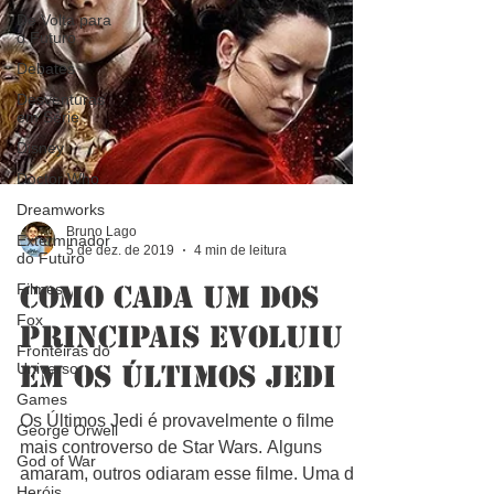
De Volta para
o Futuro
Debates
Desventuras
em Série
Disney
Doctor Who
Dreamworks
Exterminador
do Futuro
Bruno Lago
5 de dez. de 2019
4 min de leitura
Filmes
Como cada um dos
Fox
Fronteiras do
principais evoluiu
Universo
em Os Últimos Jedi
Games
George Orwell
Os Últimos Jedi é provavelmente o filme
God of War
mais controverso de Star Wars. Alguns
Heróis