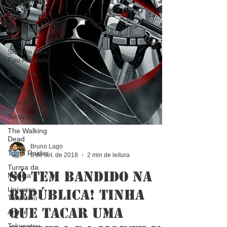
Quadrinhos
Séries
Sherlock
Holmes
Sítio do Pica-
Pau Amarelo
Star Trek
Netflix
Teorias
Terra-Média
The Walking
Dead
Tomb Raider
Turma da
Bruno Lago
Mônica
6 de set. de 2018
2 min de leitura
Universo
Tarantino
Só tem bandido na
Animê
República! Tinha
Tokusatsu