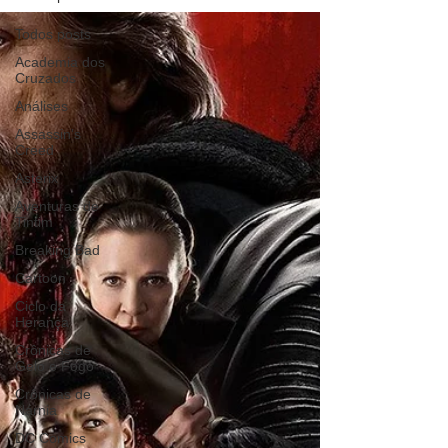
Todos posts
Academia dos
Cruzados
Análises
Assassin's
Creed
Asterix
Aventuras de
Tintim
Breaking Bad
Cartoon
Ciclo da
Herança
Crônicas de
Gelo e Fogo
Crônicas de
Nárnia
DC Comics