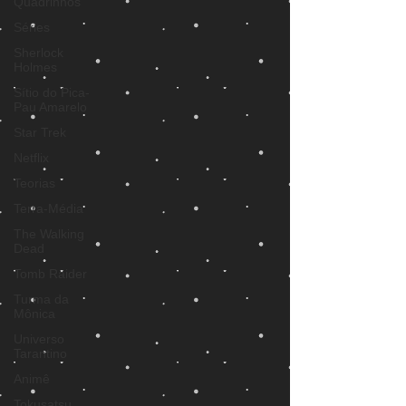
Quadrinhos
Séries
Sherlock
Holmes
Sítio do Pica-
Pau Amarelo
Star Trek
Netflix
Teorias
Terra-Média
The Walking
Dead
Tomb Raider
Turma da
Mônica
Universo
Tarantino
Animê
Tokusatsu