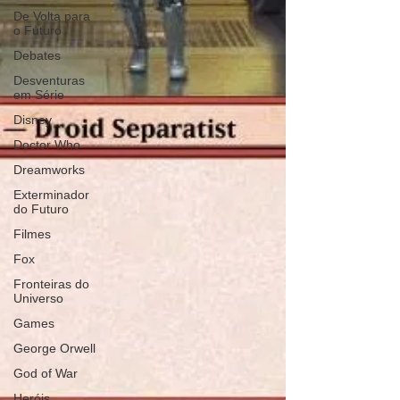
De Volta para
o Futuro
Debates
Desventuras
em Série
Disney
Doctor Who
Dreamworks
Exterminador
do Futuro
Filmes
Fox
Fronteiras do
Universo
Games
George Orwell
God of War
Heróis