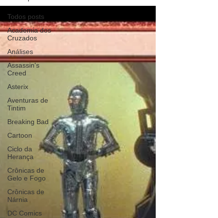
Todos posts
Academia dos
Cruzados
Análises
Assassin's
Creed
Asterix
Aventuras de
Tintim
Breaking Bad
Cartoon
Ciclo da
Herança
Crônicas de
Gelo e Fogo
Crônicas de
Nárnia
DC Comics