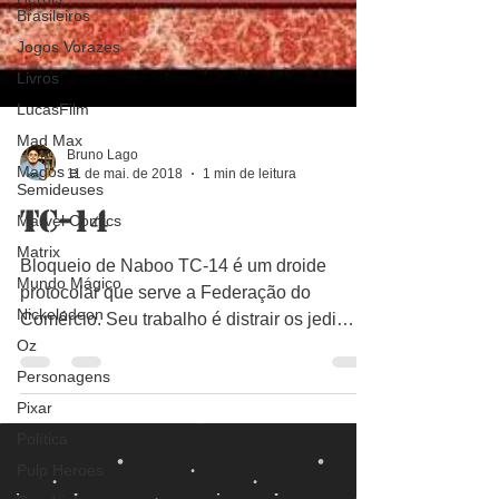
Brasileiros
Jogos Vorazes
Livros
LucasFilm
Mad Max
Magos e
Bruno Lago
Semideuses
11 de mai. de 2018
1 min de leitura
Marvel Comics
TC-14
Matrix
Mundo Mágico
Bloqueio de Naboo TC-14 é um droide
Nickelodeon
protocolar que serve a Federação do
Oz
Comércio. Seu trabalho é distrair os jedi
enquanto Nute Gunray...
Personagens
Pixar
Política
Pulp Heroes