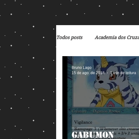
Todos posts
Academia dos Cruz
Breaking Bad
Cartoon
Bruno Lago
15 de ago. de 2018
1 min de leitura
De Volta para o Futuro
Deb
Exterminador do Futuro
F
Gabumon
God of War
Heróis Brasile