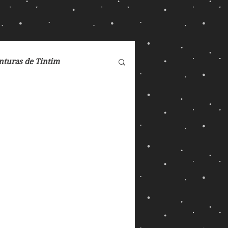
nturas de Tintim
de Nárnia
DC Comics
Dreamworks
eorge Orwell
Max
Magos e Semideuses