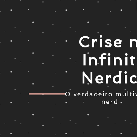
Crise 
Infini
Nerdi
O verdadeiro multi
nerd