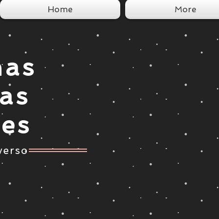
Home
More
nas
tas
ces
verso