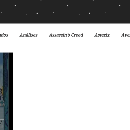
ados
Análises
Assassin's Creed
Asterix
Ave
Ciclo da Herança
Crônicas de Gelo e Fogo
Crônicas 
ates
Desventuras em Série
Disney
Doctor Who
ilmes
Fox
Fronteiras do Universo
Games
G
iros
Jogos Vorazes
Livros
LucasFilm
Mad 