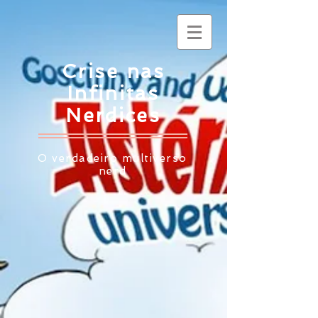
Crise nas
Infinitas
Nerdices
O verdadeiro multiverso
nerd