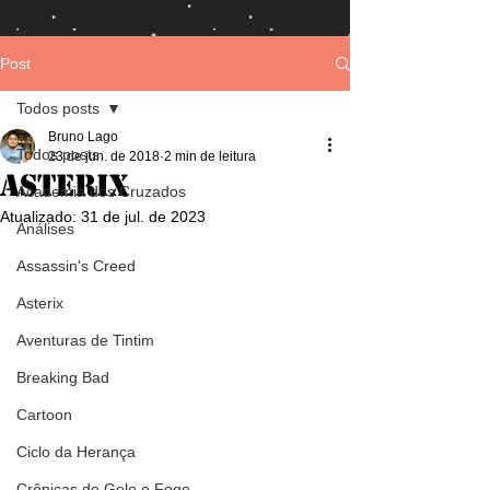
Post
Todos posts
Bruno Lago
Todos posts
23 de jun. de 2018
2 min de leitura
Asterix
Academia dos Cruzados
Atualizado:
31 de jul. de 2023
Análises
Assassin's Creed
Asterix
Aventuras de Tintim
Breaking Bad
Cartoon
Ciclo da Herança
Crônicas de Gelo e Fogo