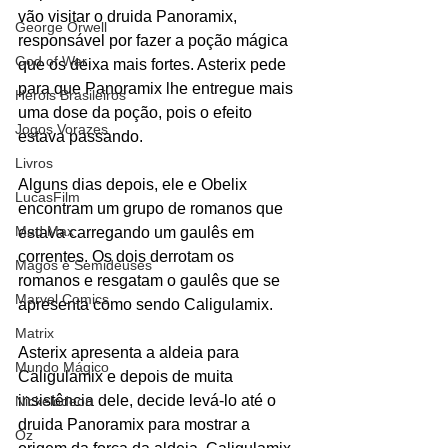
vão visitar o druida Panoramix, 
George Orwell
responsável por fazer a poção mágica 
God of War
que os deixa mais fortes. Asterix pede 
para que Panoramix lhe entregue mais 
Heróis Brasileiros
uma dose da poção, pois o efeito 
Jogos Vorazes
estava passando. 
Livros
Alguns dias depois, ele e Obelix 
LucasFilm
encontram um grupo de romanos que 
Mad Max
estava carregando um gaulês em 
correntes. Os dois derrotam os 
Magos e Semideuses
romanos e resgatam o gaulês que se 
Marvel Comics
apresenta como sendo Caligulamix. 
Matrix
Asterix apresenta a aldeia para 
Mundo Mágico
Caligulamix e depois de muita 
insistência dele, decide levá-lo até o 
Nickelodeon
druida Panoramix para mostrar a 
Oz