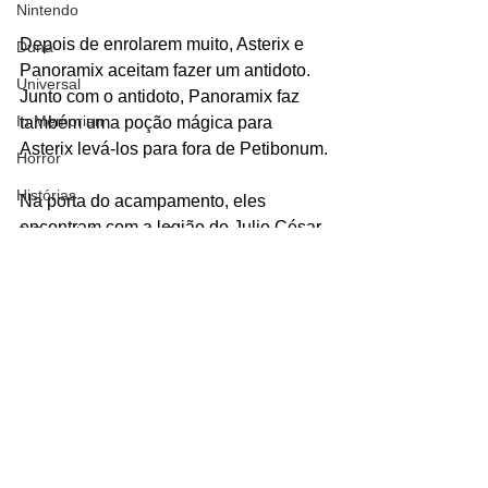
Nintendo
Depois de enrolarem muito, Asterix e 
Duna
Panoramix aceitam fazer um antidoto. 
Universal
Junto com o antidoto, Panoramix faz 
In Memorian
também uma poção mágica para 
Asterix levá-los para fora de Petibonum.
Horror
Histórias
Na porta do acampamento, eles 
encontram com a legião de Julio César 
O Descobrimento da Terra
e Asterix conta que Caius Bonus 
Transformers
estava querendo usar a poção mágica 
para tomar o lugar do imperador. 
Asterix e Panoramix voltam para a 
aldeia e contam sobre o que aconteceu 
para os outros aldeões.
Romanos de Gália