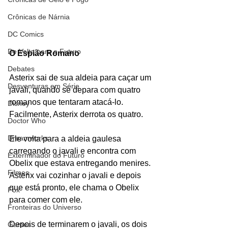
Crônicas de Nárnia
DC Comics
De Volta para o Futuro
O Espião Romano
Debates
Asterix sai de sua aldeia para caçar um 
Desventuras em Série
javali, quando se depara com quatro 
romanos que tentaram atacá-lo. 
Disney
Facilmente, Asterix derrota os quatro.
Doctor Who
Dreamworks
Ele volta para a aldeia gaulesa 
carregando o javali e encontra com 
Exterminador do Futuro
Obelix que estava entregando menires. 
Filmes
Asterix vai cozinhar o javali e depois 
que está pronto, ele chama o Obelix 
Fox
para comer com ele.
Fronteiras do Universo
Depois de terminarem o javali, os dois 
Games