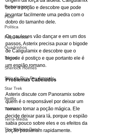
origem da força da aldeia. Caligulamix 
Personagens
bebe a poção e descobre que pode 
levantar facilmente uma pedra com o 
Pixar
dobro do tamanho dele. 
Política
Os gauleses vão dançar e em um dos 
Pulp Heroes
passos, Asterix precisa puxar o bigode 
Quadrinhos
de Caligulamix e descobre que o 
Séries
bigode é postiço e que portanto ele é 
um espião romano. 
Sherlock Holmes
Sítio do Pica-Pau Amarelo
Problemas Cabeludos
Star Trek
Asterix discute com Panoramix sobre 
Netflix
quem é o responsável por deixar um 
romano tomar a poção mágica. Ele 
Teorias
decide deixar para lá, porque o espião 
Terra-Média
sabia pouco sobre eles e os efeitos da 
The Walking Dead
poção passariam rapidamente. 