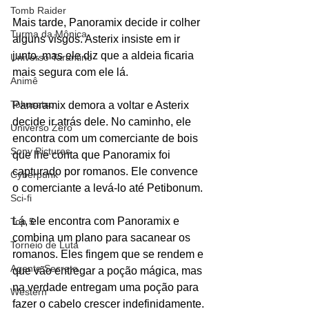
Tomb Raider
Mais tarde, Panoramix decide ir colher 
Turma da Mônica
alguns visgos. Asterix insiste em ir 
junto, mas ele diz que a aldeia ficaria 
Universo Tarantino
mais segura com ele lá. 
Animê
Tokusatsu
Panoramix demora a voltar e Asterix 
decide ir atrás dele. No caminho, ele 
Universo Zero
encontra com um comerciante de bois 
Sony Pictures
que lhe conta que Panoramix foi 
capturado por romanos. Ele convence 
Cyberpunk
o comerciante a levá-lo até Petibonum. 
Sci-fi
Lá, ele encontra com Panoramix e 
Top 5
combina um plano para sacanear os 
Torneio de Luta
romanos. Eles fingem que se rendem e 
Agente Secreto
que vão entregar a poção mágica, mas 
na verdade entregam uma poção para 
Western
fazer o cabelo crescer indefinidamente. 