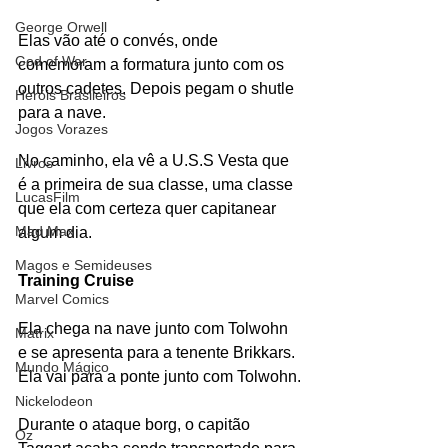
George Orwell
Elas vão até o convés, onde 
God of War
comemoram a formatura junto com os 
outros cadetes. Depois pegam o shutle 
Heróis Brasileiros
para a nave.
Jogos Vorazes
No caminho, ela vê a U.S.S Vesta que 
Livros
é a primeira de sua classe, uma classe 
LucasFilm
que ela com certeza quer capitanear 
Mad Max
algum dia.
Magos e Semideuses
Training Cruise
Marvel Comics
Ela chega na nave junto com Tolwohn 
Matrix
e se apresenta para a tenente Brikkars. 
Mundo Mágico
Ela vai para a ponte junto com Tolwohn.
Nickelodeon
Durante o ataque borg, o capitão 
Oz