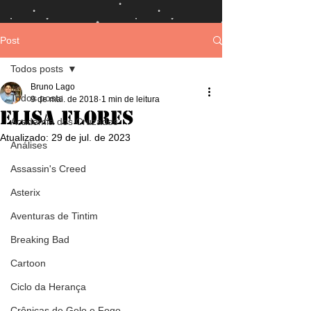
Post
Todos posts
Bruno Lago
Todos posts
9 de mai. de 2018
1 min de leitura
Elisa Flores
Academia dos Cruzados
Atualizado:
29 de jul. de 2023
Análises
Assassin's Creed
Asterix
Aventuras de Tintim
Breaking Bad
Cartoon
Ciclo da Herança
Crônicas de Gelo e Fogo