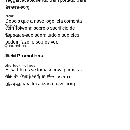
Taggart acaba sendo transportado para 
Personagens
a nave borg. 
Pixar
Depois que a nave foge, ela comenta 
Política
com Tolwohn sobre o sacrifício de 
Taggart e que agora tudo o que eles 
Pulp Heroes
podem fazer é sobreviver.
Quadrinhos
Séries
Field Promotions 
Sherlock Holmes
Elisa Flores se torna a nova primeira-
Sítio do Pica-Pau Amarelo
oficial e sugere que eles usem o 
plasma para localizar a nave borg. 
Star Trek
Netflix
Comunication Breakdown
Teorias
Elisa Flores percebe que as anomalias 
Terra-Média
contêm radiação gama que poderia vir 
The Walking Dead
de naves borgs.