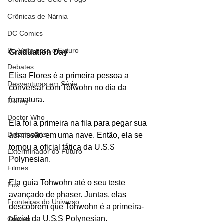
Crônicas de Nárnia
DC Comics
De Volta para o Futuro
Graduation Day
Debates
Elisa Flores é a primeira pessoa a 
Desventuras em Série
conversar com Tolwohn no dia da 
formatura.
Disney
Doctor Who
Ela foi a primeira na fila para pegar sua 
Dreamworks
admissão em uma nave. Então, ela se 
tornou a oficial tática da U.S.S 
Exterminador do Futuro
Polynesian. 
Filmes
Ela guia Tohwohn até o seu teste 
Fox
avançado de phaser. Juntas, elas 
Fronteiras do Universo
descobrem que Tohwohn é a primeira-
oficial da U.S.S Polynesian.
Games