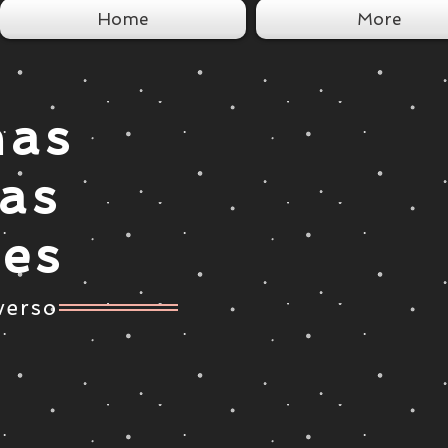
Home
More
nas
tas
ces
verso