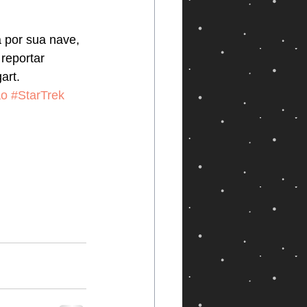
 por sua nave, 
reportar 
art.
ão
#StarTrek