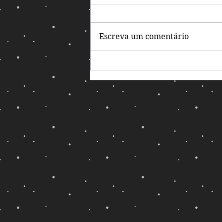
Escreva um comentário
Dá para parar com o
mimimi e só curtir o
jogo!