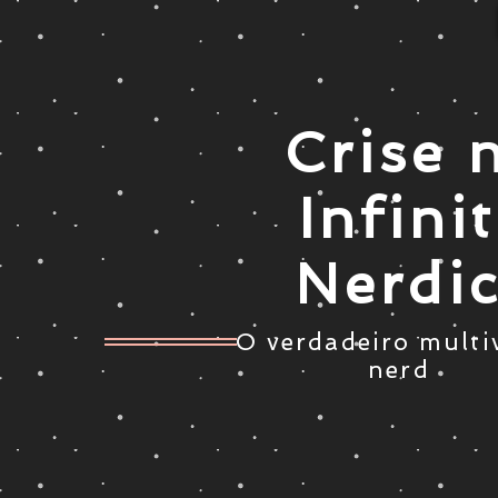
Crise 
Infini
Nerdi
O verdadeiro multi
nerd