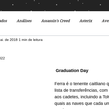
ados
Análises
Assassin's Creed
Asterix
Ave
ai. de 2018
1 min de leitura
Ciclo da Herança
Crônicas de Gelo e Fogo
Crônicas 
2022
o Futuro
Debates
Desventuras em Série
Disney
Graduation Day
r do Futuro
Filmes
Fox
Fronteiras do Universo
Ferra é o tenente caitliano 
lista de transferências, com 
aos cadetes, incluindo a To
r
Heróis Brasileiros
Jogos Vorazes
Livros
L
quais as naves que cada um