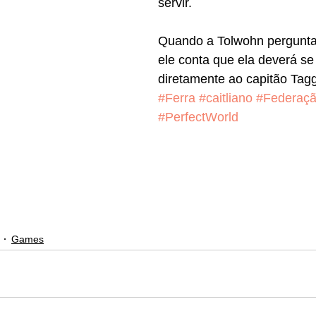
servir.
Quando a Tolwohn pergunta
ele conta que ela deverá se 
diretamente ao capitão Tagg
#Ferra
#caitliano
#Federaç
#PerfectWorld
Games