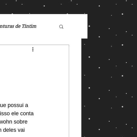
nturas de Tintim
de Nárnia
Doctor Who
Games
que possui a 
isso ele conta 
lwohn sobre 
ucasFilm
Mad Max
 deles vai 