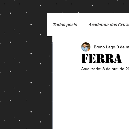
Todos posts
Academia dos Cruz
Bruno Lago
9 de m
Breaking Bad
Cartoon
Ferra
Atualizado:
8 de out. de 
DC Comics
De Volta para 
Dreamworks
Exterminado
George Orwell
God of Wa