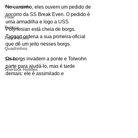
Personagens
No caminho, eles ouvem um pedido de 
socorro da SS Break Even. O pedido é 
Pixar
uma armadilha e logo a USS 
Política
Polynesian está cheia de borgs. 
Taggart ordena a sua primeira-oficial 
Pulp Heroes
que dê um jeito nesses borgs. 
Quadrinhos
Os borgs invadem a ponte e Tolwohn 
Séries
parte para ajudá-lo, mas é tarde 
Sherlock Holmes
demais: ele é assimilado e 
Sítio do Pica-Pau Amarelo
transportado para a nave borg. 
Star Trek
Field Promotions
Netflix
O capitão continua sequestrado pelos 
Teorias
borgs e Janeway oferece ajuda para 
Terra-Média
resgatá-lo, temendo os riscos que um 
The Walking Dead
capitão da Frota Estelar poderia ser ao 