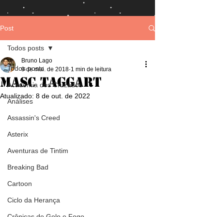
Post
Todos posts
Bruno Lago
Todos posts
9 de mai. de 2018
1 min de leitura
Masc Taggart
Academia dos Cruzados
Atualizado:
8 de out. de 2022
Análises
Assassin's Creed
Asterix
Aventuras de Tintim
Breaking Bad
Cartoon
Ciclo da Herança
Crônicas de Gelo e Fogo