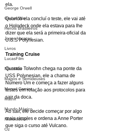
ela.
George Orwell
God of War
Quando ela concluí o teste, ele vai até 
o Holodeck onde ela estava para lhe 
Heróis Brasileiros
dizer que ela será a primeira-oficial da 
Jogos Vorazes
U.S.S Polynesian.
Livros
Training Cruise
LucasFilm
Quando Tolwohn chega na ponte da 
Mad Max
USS Polynesian, ele a chama de 
Magos e Semideuses
Número Um e começa a fazer alguns 
Marvel Comics
testes em relação aos protocolos para 
sair da doca. 
Matrix
Mundo Mágico
Ao sair, ele decide começar por algo 
mais simples e ordena a Anne Porter 
Nickelodeon
que siga o curso até Vulcano. 
Oz