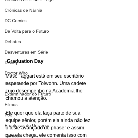
Crônicas de Nárnia
DC Comics
De Volta para o Futuro
Debates
Desventuras em Série
Graduation Day
Disney
Doctor Who
Masc Taggart está em seu escritório 
esperando por Tolwohn. Uma cadete 
Dreamworks
cujo desempenho na Academia lhe 
Exterminador do Futuro
chamou a atenção.
Filmes
Ele quer que ela faça parte de sua 
Fox
equipe sênior, porém ela ainda não fez 
Fronteiras do Universo
o teste avançado de phaser e assim 
que ela chega, ele comenta isso com 
Games