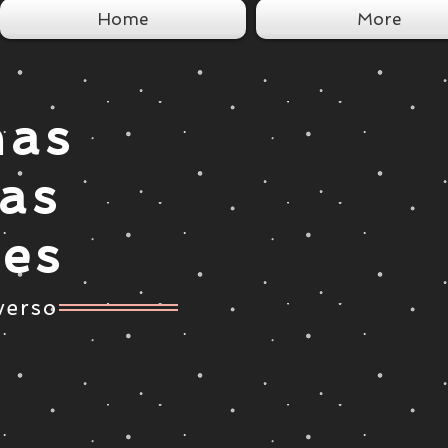
Home
More
nas
tas
ces
verso