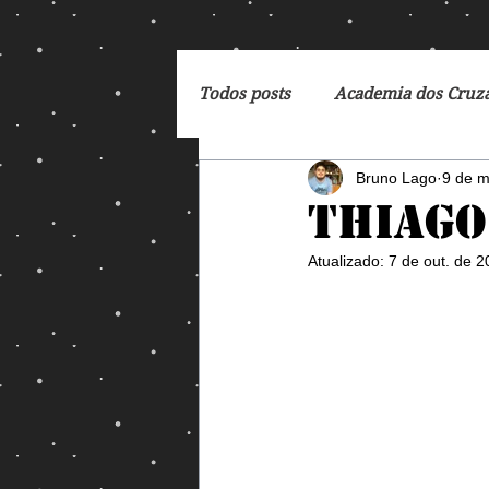
Todos posts
Academia dos Cruz
Bruno Lago
9 de m
Breaking Bad
Cartoon
Thiago
Atualizado:
7 de out. de 
DC Comics
De Volta para 
Dreamworks
Exterminado
George Orwell
God of Wa