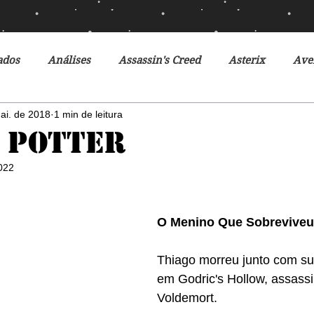
ados
Análises
Assassin's Creed
Asterix
Ave
ai. de 2018
1 min de leitura
Ciclo da Herança
Crônicas de Gelo e Fogo
Crônicas 
 Potter
2022
o Futuro
Debates
Desventuras em Série
Disney
O Menino Que Sobreviveu
r do Futuro
Filmes
Fox
Fronteiras do Universo
Thiago morreu junto com su
em Godric's Hollow, assass
r
Heróis Brasileiros
Jogos Vorazes
Livros
L
Voldemort.