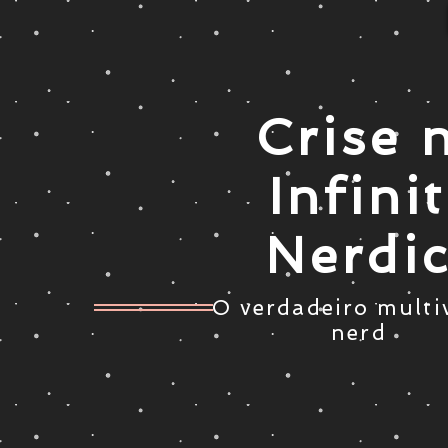
Crise 
Infini
Nerdi
O verdadeiro multi
nerd