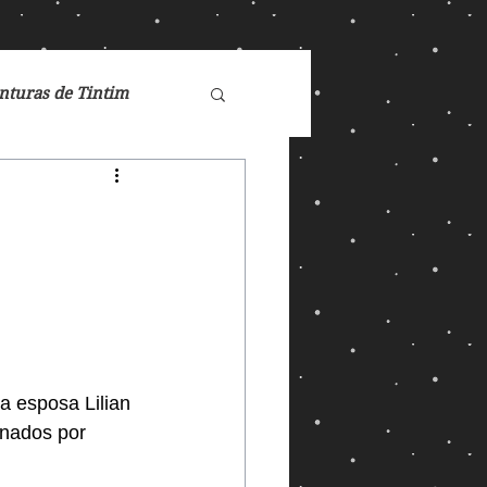
nturas de Tintim
de Nárnia
Doctor Who
Games
a esposa Lilian 
inados por 
ucasFilm
Mad Max