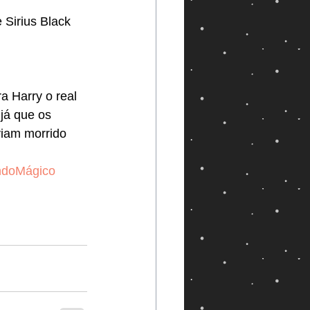
 Sirius Black
a Harry o real 
já que os 
viam morrido 
doMágico