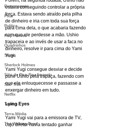
Porém, na segunda rodada, Ushio não 
Personagens
estava conseguindo controlar a própria 
força. Estava sendo atraído pela pilha 
Pixar
de dinheiro e iria com toda sua força 
Política
para cima dela, o que acabaria fazendo 
com que ele perdesse a mão. Ushio 
Pulp Heroes
trapaceia e ao invés de usar a faca no 
Quadrinhos
dinheiro, resolve ir para cima do Yami 
Séries
Yugi. 
Sherlock Holmes
Yami Yugi consegue desviar e decide 
Sítio do Pica-Pau Amarelo
pune Ushio pela trapaça, fazendo com 
que ele enlouquecesse e passasse a 
Star Trek
enxergar dinheiro em tudo.
Netflix
Lying Eyes
Teorias
Terra-Média
Yami Yugi vai para a emissora de TV, 
The Walking Dead
cujo diretor havia tentado ganhar 