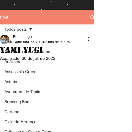
Post
Todos posts
Bruno Lago
Todos posts
14 de mai. de 2018
2 min de leitura
Yami Yugi
Academia dos Cruzados
Atualizado:
30 de jul. de 2023
Análises
Assassin's Creed
Asterix
Aventuras de Tintim
Breaking Bad
Cartoon
Ciclo da Herança
Crônicas de Gelo e Fogo