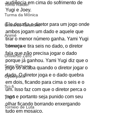
audiência em cima do sofrimento de 
Tomb Raider
Yugi e Joey.
Turma da Mônica
Ele desafia o diretor para um jogo onde 
Universo Tarantino
ambos jogam um dado e aquele que 
Animê
tirar o menor número ganha. Yami Yugi 
Tokusatsu
começa e tira seis no dado, o diretor 
fala que não precisa jogar o dado 
Universo Zero
porque já ganhou. Yami Yugi diz que o 
Sony Pictures
jogo só acaba quando o diretor jogar o 
dado. O diretor joga e o dado quebra 
Cyberpunk
em dois, ficando para cima o seis e o 
Sci-fi
um. Isso faz com que o diretor perca o 
jogo e portanto seja punido com seu 
Top 5
olhar ficando borrando enxergando 
Torneio de Luta
tudo em mosaico. 
Agente Secreto
Hard Beat
Western