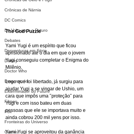
Crônicas de Nárnia
DC Comics
De Volta para o Futuro
The God Puzzle
Debates
Yami Yugi é um espírito que ficou 
Desventuras em Série
aprisionado até o dia em que o jovem 
Yugi conseguiu completar o Enigma do 
Disney
Milênio.
Doctor Who
Dreamworks
Logo que foi libertado, já surgiu para 
ajudar Yugi a se vingar de Ushio, um 
Exterminador do Futuro
cara que impôs uma "proteção" para 
Filmes
Yugi e com isso bateu em duas 
pessoas que ele se importava muito e 
Fox
ainda cobrou 200 mil yens por isso.
Fronteiras do Universo
Yami Yugi se aproveitou da ganância 
Games