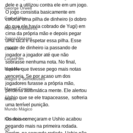
dele e a utilizou contra ele em um jogo. 
George Orwell
O jogo consistia basicamente em 
God of War
colocar uma pilha de dinheiro (o dobro 
do que ele havia cobrado de Yugi) em 
Heróis Brasileiros
cima da própria mão e depois pegar 
Jogos Vorazes
uma faca e espetar essa pilha. Esse 
monte de dinheiro ia passando de 
Livros
jogador a jogador até que não 
LucasFilm
sobrasse nenhuma nota. No final, 
Mad Max
aquele que tivesse pego mais notas 
venceria. Se por acaso um dos 
Magos e Semideuses
jogadores furasse a própria mão, 
Marvel Comics
perderia automática mente. Ele alertou 
Ushio que se ele trapaceasse,  sofreria 
Matrix
uma terrível punição.
Mundo Mágico
Os dois começaram e Ushio acabou 
Nickelodeon
pegando mais na primeira rodada. 
Oz