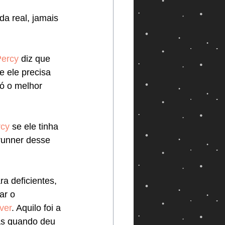
a real, jamais 
Percy
 diz que 
e ele precisa 
ó o melhor 
rcy
 se ele tinha 
runner desse 
a deficientes, 
ar o 
ver
. Aquilo foi a 
as quando deu 