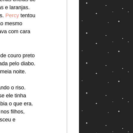
 e laranjas.  
s. 
Percy
 tentou 
 ao mesmo 
ava com cara 
de couro preto 
ada pelo diabo. 
 meia noite.
ndo o riso. 
e ele tinha 
bia o que era. 
nos filhos, 
esceu e 