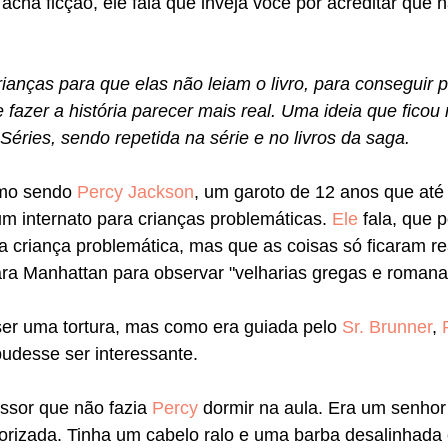
acha ficção, ele fala que inveja você por acreditar que 
crianças para que elas não leiam o livro, para conseguir 
e fazer a história parecer mais real. Uma ideia que ficou
ries, sendo repetida na série e no livros da saga. 
mo sendo 
Percy Jackson
, um garoto de 12 anos que até
m internato para crianças problemáticas. 
Ele 
fala, que 
a criança problemática, mas que as coisas só ficaram re
a Manhattan para observar "velharias gregas e romanas
ser uma tortura, mas como era guiada pelo 
Sr. Brunner
, 
udesse ser interessante.
essor que não fazia 
Percy
 dormir na aula. Era um senhor
rizada. Tinha um cabelo ralo e uma barba desalinhada