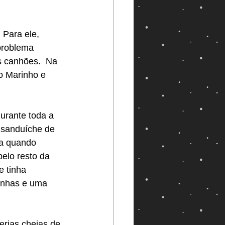
Para ele, 
problema 
 canhões.  Na 
o Marinho e 
durante toda a 
 sanduíche de 
va quando 
elo resto da 
 tinha 
pinhas e uma 
erias cheias de 