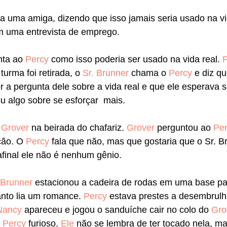
 uma amiga, dizendo que isso jamais seria usado na vid
m uma entrevista de emprego.
nta ao 
Percy
 como isso poderia ser usado na vida real. 
urma foi retirada, o 
Sr. Brunner
 chama o 
Percy
 e diz qu
 a pergunta dele sobre a vida real e que ele esperava s
 algo sobre se esforçar  mais.
 
Grover
 na beirada do chafariz. 
Grover
 perguntou ao 
Pe
ão. O 
Percy
 fala que não, mas que gostaria que o Sr. B
final ele não é nenhum gênio.
 Brunner
 estacionou a cadeira de rodas em uma base par
to lia um romance. 
Percy
 estava prestes a desembrulh
Nancy
 apareceu e jogou o sanduíche cair no colo do 
Gro
 
Percy
 furioso. 
Ele
 não se lembra de ter tocado nela, m