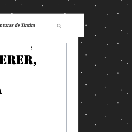
nturas de Tintim
de Nárnia
uerer,
Doctor Who
à
Games
ucasFilm
Mad Max