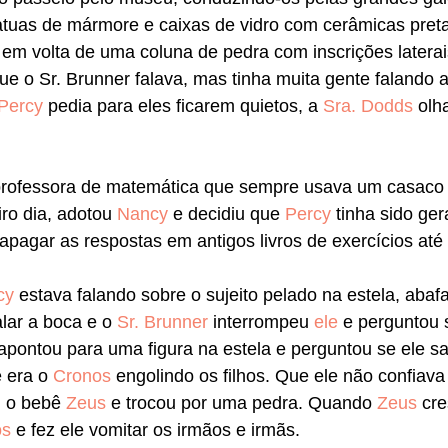
tuas de mármore e caixas de vidro com cerâmicas pretas
 em volta de uma coluna de pedra com inscrições laterai
ue o Sr. Brunner falava, mas tinha muita gente falando
Percy
 pedia para eles ficarem quietos, a 
Sra. Dodds
 olh
professora de matemática que sempre usava um casaco 
ro dia, adotou 
Nancy
 e decidiu que 
Percy
 tinha sido ger
 apagar as respostas em antigos livros de exercícios até
cy
 estava falando sobre o sujeito pelado na estela, abafa
lar a boca e o 
Sr. Brunner
 interrompeu 
ele
 e perguntou s
pontou para uma figura na estela e perguntou se ele sa
 era o 
Cronos
 engolindo os filhos. Que ele não confiava 
 o bebê 
Zeus
 e trocou por uma pedra. Quando 
Zeus
 cr
os
 e fez ele vomitar os irmãos e irmãs.