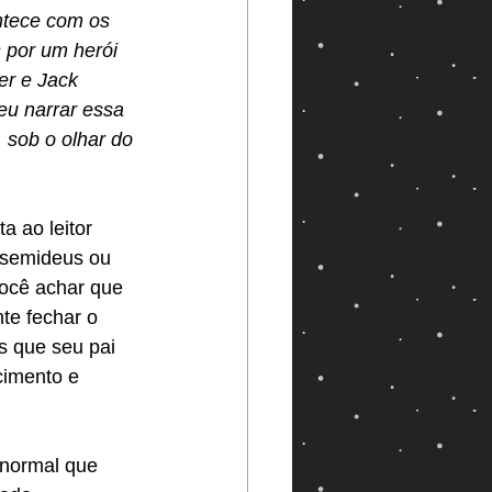
ntece com os 
 por um herói 
er e Jack 
eu narrar essa 
 sob o olhar do 
ta ao leitor 
 semideus ou 
ocê achar que 
e fechar o 
as que seu pai 
imento e 
 normal que 