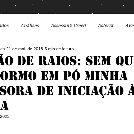
ados
Análises
Assassin's Creed
Asterix
Ave
ias
21 de mai. de 2018
5 min de leitura
Ciclo da Herança
Crônicas de Gelo e Fogo
Crônicas 
ão de Raios: Sem q
ormo em pó minha
o Futuro
Debates
Desventuras em Série
Disney
sora de iniciação 
r do Futuro
Filmes
Fox
Fronteiras do Universo
ra
 2023
r
Heróis Brasileiros
Jogos Vorazes
Livros
L