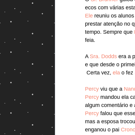
ecos com várias esta
Ele
 reuniu os alunos
prestar atenção no q
tempo. Sempre que 
feia. 
A 
Sra. Dodds
 era a 
e que desde o primei
 Certa vez, 
ela
 o fez
Percy
 viu que a 
Nan
Percy
 mandou ela ca
algum comentário e a
Percy
 falou que esse
mas a esposa trocou
enganou o pai 
Cron