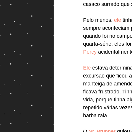
casaco surrado que 
Pelo menos, 
ele
 tin
sempre aconteciam p
quando foi no campo
quarta-série, eles f
Percy
 acidentalment
Ele
 estava determin
excursão que ficou 
manteiga de amendo
ficava frustrado. Ti
vida, porque tinha a
repetido várias veze
barba rala.
O 
Sr. Brunner
 guiou