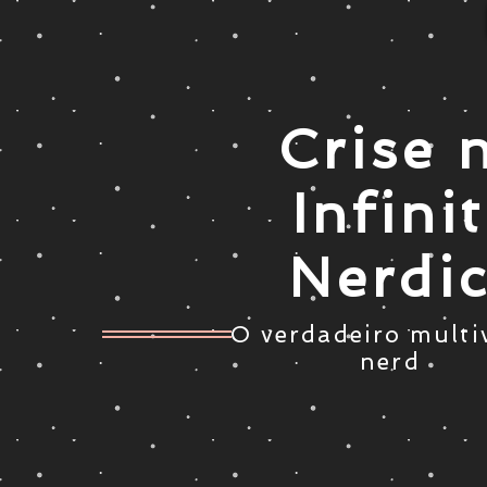
Crise 
Infini
Nerdi
O verdadeiro multi
nerd