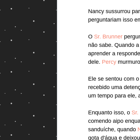
Nancy sussurrou para
perguntariam isso e
O 
Sr. Brunner
 pergu
não sabe. Quando a t
aprender a responder
dele. 
Percy
 murmurou
Ele se sentou com o
recebido uma detenç
um tempo para ele, a
Enquanto isso, o
 Sr.
comendo aipo enquan
sanduíche, quando 
gota d'água e deixou