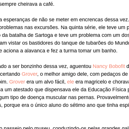
sempre cheirava a café.
ha esperanças de não se meter em encrencas dessa vez. 
roblemas nas excursões. Na quinta série, ele teve um 
 da batalha de Sartoga e teve um problema com um dos
oram vistar os bastidores do tanque de tubarões do Mund
e aciona a alavanca e fez a turma tomar um banho.
ado a ser bonzinho dessa vez, aguentou 
Nancy Bobofit
 
acertando 
Grover
, o melhor amigo dele, com pedaços de
im. 
Grover
 era um alvo fácil, 
ele
 era magricelo e chora
nha um atestado que dispensava ele da Educação Física p
lgum tipo de doença muscular nas pernas. Provavelmente
s, porque era o único aluno do sétimo ano que tinha es
 o passeio pelo museu, conduzindo-os pelas grandes gal