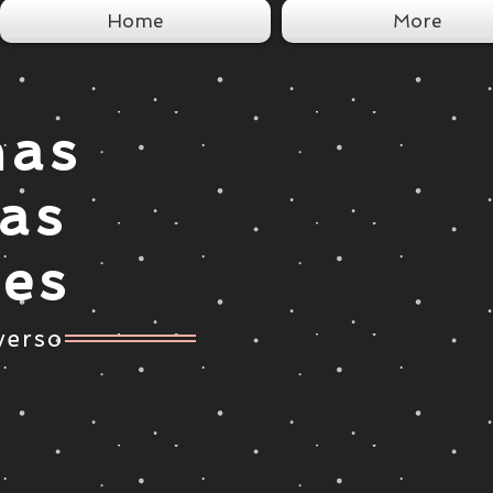
Home
More
nas
tas
ces
verso