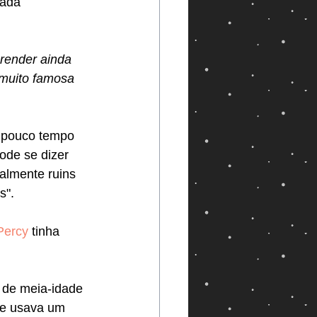
nada 
prender ainda 
 muito famosa 
 pouco tempo 
pode se dizer 
almente ruins 
". 
Percy
 tinha 
 de meia-idade 
 e usava um 