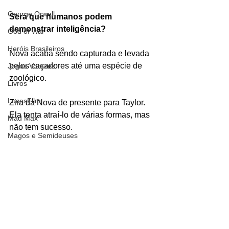
George Orwell
Será que humanos podem 
demonstrar inteligência?
God of War
Heróis Brasileiros
Nova acaba sendo capturada e levada 
pelos caçadores até uma espécie de 
Jogos Vorazes
zoológico.
Livros
LucasFilm
Zira dá Nova de presente para Taylor. 
Ela tenta atraí-lo de várias formas, mas 
Mad Max
não tem sucesso.
Magos e Semideuses
Enquanto está na jaula a céu aberto, 
Marvel Comics
ela apaga uma mensagem que Taylor 
Matrix
tentou escrever.
Mundo Mágico
#Caçandohumanos
#Nova
#humanosselvagens
Nickelodeon
#Planetadosmacacos
#lindaHarrison
Oz
Personagens