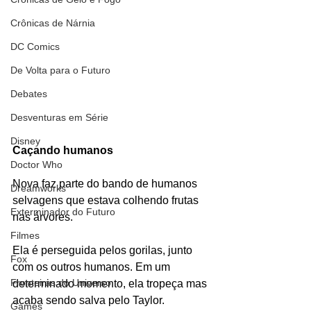
Crônicas de Nárnia
DC Comics
De Volta para o Futuro
Debates
Desventuras em Série
Disney
Caçando humanos
Doctor Who
Nova faz parte do bando de humanos 
Dreamworks
selvagens que estava colhendo frutas 
Exterminador do Futuro
nas árvores.
Filmes
Ela é perseguida pelos gorilas, junto 
Fox
com os outros humanos. Em um 
Fronteiras do Universo
determinado momento, ela tropeça mas 
acaba sendo salva pelo Taylor.
Games