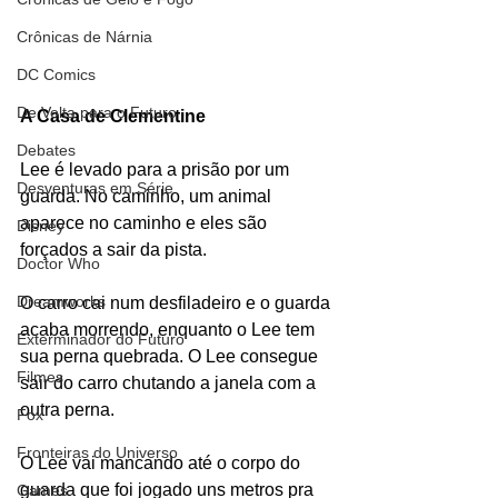
Crônicas de Nárnia
DC Comics
De Volta para o Futuro
A Casa de Clementine
Debates
Lee é levado para a prisão por um 
Desventuras em Série
guarda. No caminho, um animal 
aparece no caminho e eles são 
Disney
forçados a sair da pista.
Doctor Who
Dreamworks
O carro cai num desfiladeiro e o guarda 
acaba morrendo, enquanto o Lee tem 
Exterminador do Futuro
sua perna quebrada. O Lee consegue 
Filmes
sair do carro chutando a janela com a 
outra perna. 
Fox
Fronteiras do Universo
O Lee vai mancando até o corpo do 
guarda que foi jogado uns metros pra 
Games