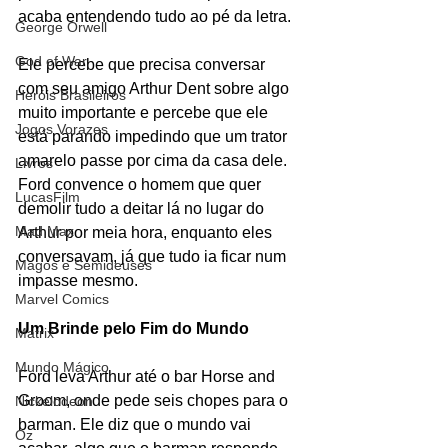
acaba entendendo tudo ao pé da letra. 
George Orwell
God of War
Ele percebe que precisa conversar 
com seu amigo Arthur Dent sobre algo 
Heróis Brasileiros
muito importante e percebe que ele 
Jogos Vorazes
está parando impedindo que um trator 
amarelo passe por cima da casa dele. 
Livros
Ford convence o homem que quer 
LucasFilm
demolir tudo a deitar lá no lugar do 
Mad Max
Arthur por meia hora, enquanto eles 
conversavam, já que tudo ia ficar num 
Magos e Semideuses
impasse mesmo.
Marvel Comics
Um Brinde pelo Fim do Mundo
Matrix
Mundo Mágico
Ford leva Arthur até o bar Horse and 
Groom, onde pede seis chopes para o 
Nickelodeon
barman. Ele diz que o mundo vai 
Oz