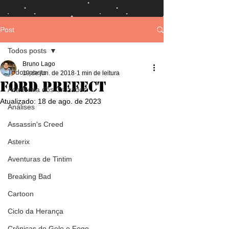
Post
Todos posts
Bruno Lago
Todos posts
19 de jun. de 2018
1 min de leitura
Ford Prefect
Academia dos Cruzados
Atualizado:
18 de ago. de 2023
Análises
Assassin's Creed
Asterix
Aventuras de Tintim
Breaking Bad
Cartoon
Ciclo da Herança
Crônicas de Gelo e Fogo