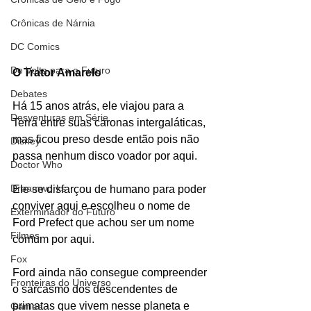
Crônicas de Nárnia
DC Comics
De Volta para o Futuro
O Trator Amarelo
Debates
Há 15 anos atrás, ele viajou para a 
Desventuras em Série
Terra entre suas caronas intergaláticas, 
mas ficou preso desde então pois não 
Disney
passa nenhum disco voador por aqui.
Doctor Who
Dreamworks
Ele se disfarçou de humano para poder 
conviver aqui e escolheu o nome de 
Exterminador do Futuro
Ford Prefect que achou ser um nome 
Filmes
comum por aqui. 
Fox
Ford ainda não consegue compreender 
Fronteiras do Universo
o sarcasmo dos descendentes de 
primatas que vivem nesse planeta e 
Games