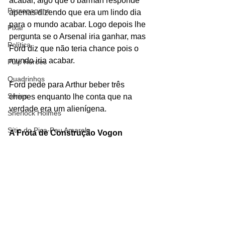
acabar, algo que o barman responde 
Personagens
apenas dizendo que era um lindo dia 
para o mundo acabar. Logo depois lhe 
Pixar
pergunta se o Arsenal iria ganhar, mas 
Política
Ford diz que não teria chance pois o 
mundo iria acabar. 
Pulp Heroes
Quadrinhos
Ford pede para Arthur beber três 
Séries
chopes enquanto lhe conta que na 
verdade era um alienígena.
Sherlock Holmes
Sítio do Pica-Pau Amarelo
A Frota de Construção Vogon
Star Trek
Ford percebe que a Frota está 
Netflix
chegando e pergunta para Arthur se ele 
tem uma toalha, Arthur acha a pergunta 
Teorias
estranha. 
Terra-Média
The Walking Dead
Logo, a Frota de Construção Vogon 