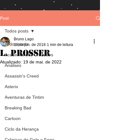
Post
Todos posts
Bruno Lago
Todos posts
19 de jun. de 2018
1 min de leitura
L. Prosser
Academia dos Cruzados
Atualizado:
19 de mai. de 2022
Análises
Assassin's Creed
Asterix
Aventuras de Tintim
Breaking Bad
Cartoon
Ciclo da Herança
Crônicas de Gelo e Fogo