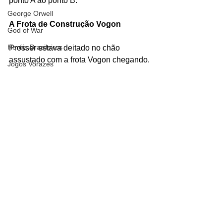
ponto A ao ponto B.
George Orwell
A Frota de Construção Vogon
God of War
Heróis Brasileiros
Prosser estava deitado no chão 
assustado com a frota Vogon chegando.
Jogos Vorazes
#OGuiadoMochileirodasgaláxias
Livros
#lprosser
#OTratorAmarelo
#conselhomunicipal
#demolição
LucasFilm
#desvio
#humano
#GengisKhan
Mad Max
Personagens
Sci-fi
Magos e Semideuses
Livros
Marvel Comics
Matrix
Mundo Mágico
Nickelodeon
Oz
Ver tudo
Posts recentes