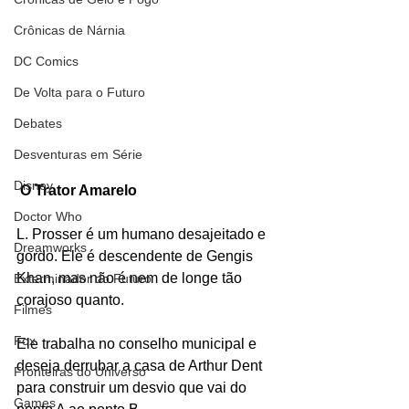
Crônicas de Nárnia
DC Comics
De Volta para o Futuro
Debates
Desventuras em Série
Disney
O Trator Amarelo
Doctor Who
L. Prosser é um humano desajeitado e 
Dreamworks
gordo. Ele é descendente de Gengis 
Khan, mas não é nem de longe tão 
Exterminador do Futuro
corajoso quanto.
Filmes
Fox
Ele trabalha no conselho municipal e 
deseja derrubar a casa de Arthur Dent 
Fronteiras do Universo
para construir um desvio que vai do 
Games