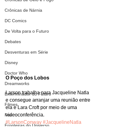
Crônicas de Nárnia
DC Comics
De Volta para o Futuro
Debates
Desventuras em Série
Disney
Doctor Who
O Poço dos Lobos
Dreamworks
Larson trabalha para Jacqueline Natla 
Exterminador do Futuro
e consegue arranjar uma reunião entre 
Filmes
ela e Lara Croft por meio de uma 
videoconferência. 
Fox
#LarsonConway
#JacquelineNatla
Fronteiras do Universo
#opoçodoslobos
#TombRaider
Games
Personagens