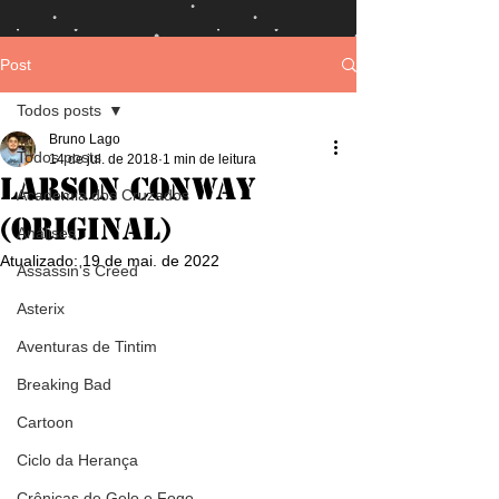
Post
Todos posts
Bruno Lago
Todos posts
14 de jul. de 2018
1 min de leitura
Larson Conway
Academia dos Cruzados
(Original)
Análises
Atualizado:
19 de mai. de 2022
Assassin's Creed
Asterix
Aventuras de Tintim
Breaking Bad
Cartoon
Ciclo da Herança
Crônicas de Gelo e Fogo