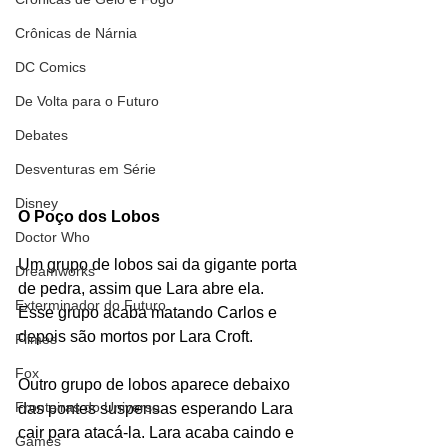
Crônicas de Nárnia
DC Comics
De Volta para o Futuro
Debates
Desventuras em Série
Disney
O Poço dos Lobos
Doctor Who
Um grupo de lobos sai da gigante porta 
Dreamworks
de pedra, assim que Lara abre ela. 
Exterminador do Futuro
Esse grupo acaba matando Carlos e 
depois são mortos por Lara Croft.
Filmes
Fox
Outro grupo de lobos aparece debaixo 
Fronteiras do Universo
das pontes suspensas esperando Lara 
cair para atacá-la. Lara acaba caindo e 
Games