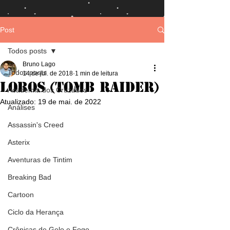
Post
Todos posts
Bruno Lago
Todos posts
14 de jul. de 2018
1 min de leitura
Lobos (Tomb Raider)
Academia dos Cruzados
Atualizado:
19 de mai. de 2022
Análises
Assassin's Creed
Asterix
Aventuras de Tintim
Breaking Bad
Cartoon
Ciclo da Herança
Crônicas de Gelo e Fogo