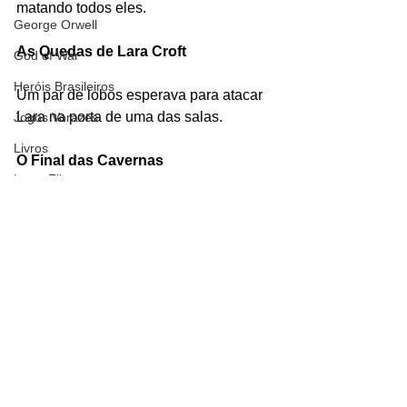
matando todos eles.
George Orwell
As Quedas de Lara Croft
God of War
Heróis Brasileiros
Um par de lobos esperava para atacar 
Lara na porta de uma das salas.
Jogos Vorazes
Livros
O Final das Cavernas
LucasFilm
Um lobo ataca Lara quando ela vai em 
Mad Max
direção ao kit médico.
Magos e Semideuses
#lobos
#TombRaider
#viloes
#opoçodoslobos
Marvel Comics
Personagens
Matrix
Tomb Raider
Games
Mundo Mágico
Nickelodeon
Oz