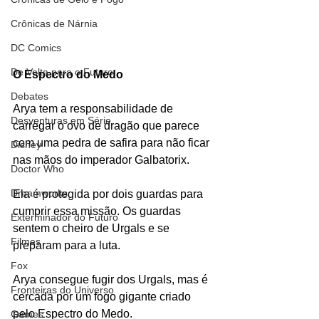
Crônicas de Nárnia
DC Comics
De Volta para o Futuro
O Espectro do Medo
Debates
Arya tem a responsabilidade de 
Desventuras em Série
carregar o ovo de dragão que parece 
com uma pedra de safira para não ficar 
Disney
nas mãos do imperador Galbatorix. 
Doctor Who
Dreamworks
Ela é protegida por dois guardas para 
cumprir essa missão. Os guardas 
Exterminador do Futuro
sentem o cheiro de Urgals e se 
Filmes
preparam para a luta.
Fox
Arya consegue fugir dos Urgals, mas é 
Fronteiras do Universo
cercada por um fogo gigante criado 
pelo Espectro do Medo. 
Games