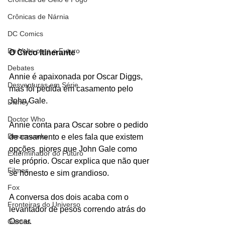
Crônicas de Nárnia
DC Comics
De Volta para o Futuro
O Circo Itinerante
Debates
Annie é apaixonada por Oscar Diggs, 
Desventuras em Série
mas foi pedida em casamento pelo 
John Gale. 
Disney
Doctor Who
Annie conta para Oscar sobre o pedido 
Dreamworks
de casamento e eles fala que existem 
opções  piores que John Gale como 
Exterminador do Futuro
ele próprio. Oscar explica que não quer 
Filmes
se honesto e sim grandioso.
Fox
A conversa dos dois acaba com o 
Fronteiras do Universo
levantador de pesos correndo atrás do 
Oscar.
Games