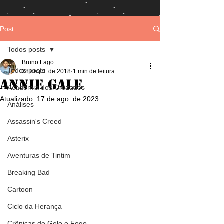
Post
Todos posts
Bruno Lago
Todos posts
28 de jul. de 2018
1 min de leitura
Annie Gale
Academia dos Cruzados
Atualizado:
17 de ago. de 2023
Análises
Assassin's Creed
Asterix
Aventuras de Tintim
Breaking Bad
Cartoon
Ciclo da Herança
Crônicas de Gelo e Fogo