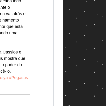
 acaba indo 
nte o 
in vai atrás e 
reinamento 
nte que está 
iando uma 
a Cassios e 
is mostra que 
a o poder do 
cê-lo.
eiya
#Pegasus