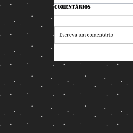
Comentários
Escreva um comentário
Com quantos
Coringas se faz uma
Câmara?