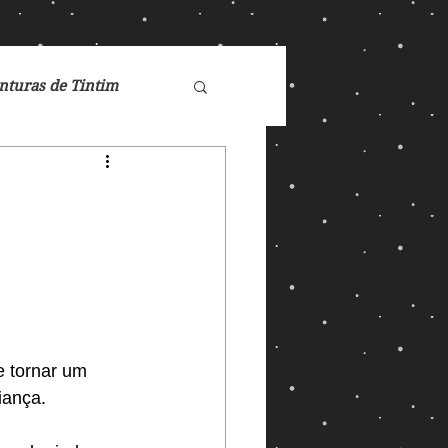
nturas de Tintim
de Nárnia
Doctor Who
Games
e tornar um 
iança. 
ucasFilm
Mad Max