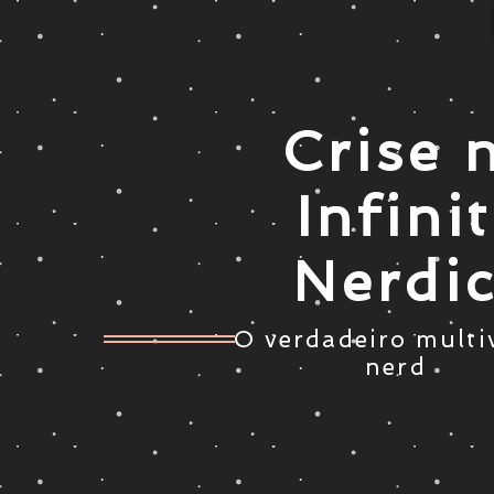
Crise 
Infini
Nerdi
O verdadeiro multi
nerd