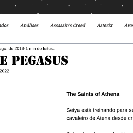
ados
Análises
Assassin's Creed
Asterix
Ave
ago. de 2018
1 min de leitura
Ciclo da Herança
Crônicas de Gelo e Fogo
Crônicas 
de Pegasus
 2022
o Futuro
Debates
Desventuras em Série
Disney
The Saints of Athena
r do Futuro
Filmes
Fox
Fronteiras do Universo
Seiya está treinando para s
cavaleiro de Atena desde cr
r
Heróis Brasileiros
Jogos Vorazes
Livros
L