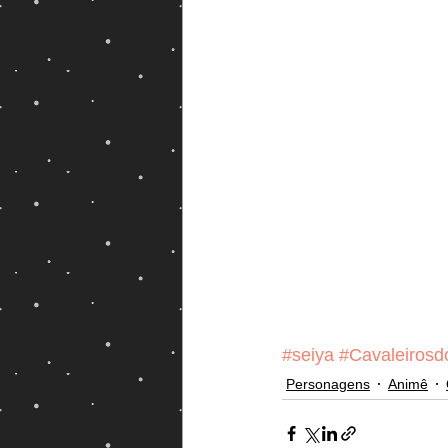
Magos e Semideuses
#seiya
#Cavaleirosd
Personagens
Animê