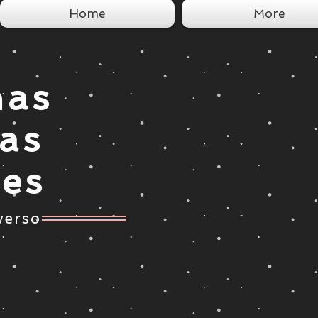
Home
More
nas
tas
ces
verso