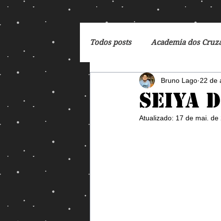
Todos posts
Academia dos Cruz
Bruno Lago
22 de 
Breaking Bad
Cartoon
Seiya 
Atualizado:
17 de mai. de
DC Comics
De Volta para 
Dreamworks
Exterminado
George Orwell
God of Wa