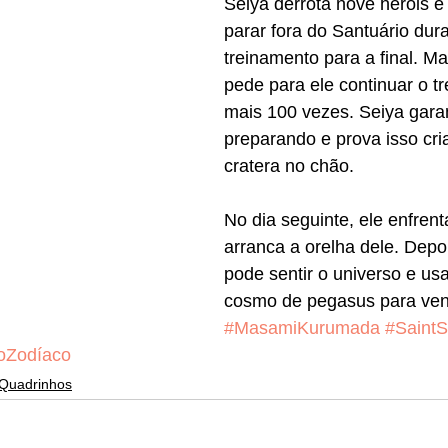
Seiya derrota nove heróis e
parar fora do Santuário dura
treinamento para a final. Mar
pede para ele continuar o t
mais 100 vezes. Seiya gara
preparando e prova isso cr
cratera no chão. 
No dia seguinte, ele enfrent
arranca a orelha dele. Depo
pode sentir o universo e us
cosmo de pegasus para ven
#MasamiKurumada
#SaintS
oZodíaco
Quadrinhos