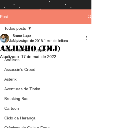
Post
Todos posts
Bruno Lago
Todos posts
24 de ago. de 2018
1 min de leitura
Anjinho (TMJ)
Academia dos Cruzados
Atualizado:
17 de mai. de 2022
Análises
Assassin's Creed
Asterix
Aventuras de Tintim
Breaking Bad
Cartoon
Ciclo da Herança
Crônicas de Gelo e Fogo