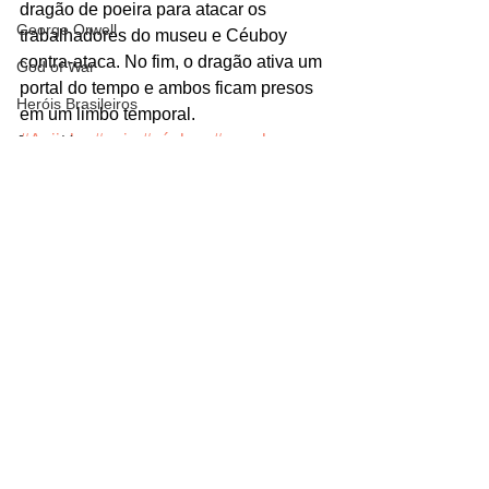
dragão de poeira para atacar os 
George Orwell
trabalhadores do museu e Céuboy 
contra-ataca. No fim, o dragão ativa um 
God of War
portal do tempo e ambos ficam presos 
Heróis Brasileiros
em um limbo temporal.
#Anjinho
#anjo
#céuboy
#angelo
Jogos Vorazes
#oartefatomístico
Livros
#turmadamônicajovem
LucasFilm
#turmadamônica
#tmj
Personagens
Mad Max
Turma da Mônica
Magos e Semideuses
Quadrinhos
Marvel Comics
Matrix
Mundo Mágico
Nickelodeon
Ver tudo
Posts recentes
Oz