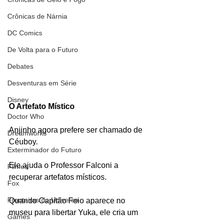
Crônicas de Nárnia
DC Comics
De Volta para o Futuro
Debates
Desventuras em Série
Disney
O Artefato Místico
Doctor Who
Anjinho agora prefere ser chamado de 
Dreamworks
Céuboy.
Exterminador do Futuro
Ele ajuda o Professor Falconi a 
Filmes
recuperar artefatos místicos.
Fox
Fronteiras do Universo
Quando Capitão Feio aparece no 
museu para libertar Yuka, ele cria um 
Games