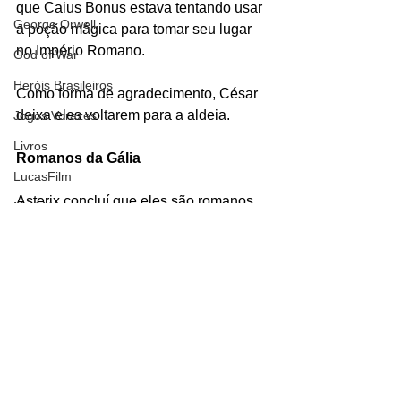
que Caius Bonus estava tentando usar 
George Orwell
a poção mágica para tomar seu lugar 
no Império Romano.
God of War
Heróis Brasileiros
Como forma de agradecimento, César 
deixa eles voltarem para a aldeia.
Jogos Vorazes
Livros
Romanos da Gália
LucasFilm
Asterix concluí que eles são romanos 
Mad Max
justamente porque Julio César vive 
Magos e Semideuses
comentando que tomou a Gália.
#JulioCésar
#romanos
#Petibonum
Marvel Comics
#Roma
#Imperador
#Asterix
Matrix
#ProblemasCabeludos
Mundo Mágico
Personagens
Asterix
Nickelodeon
Quadrinhos
Oz