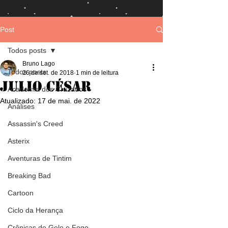
Post
Todos posts
Bruno Lago
Todos posts
26 de set. de 2018
1 min de leitura
Julio César
Academia dos Cruzados
Atualizado:
17 de mai. de 2022
Análises
Assassin's Creed
Asterix
Aventuras de Tintim
Breaking Bad
Cartoon
Ciclo da Herança
Crônicas de Gelo e Fogo