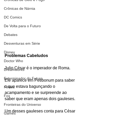
Crônicas de Nárnia
DC Comics
De Volta para o Futuro
Debates
Desventuras em Série
Disney
Problemas Cabeludos
Doctor Who
Julio César é o imperador de Roma.
Dreamworks
Exterminador do Futuro
Ele aparece em Petibonum para saber 
o que estava bagunçando o 
Filmes
acampamento e se surpreende ao 
Fox
saber que eram apenas dois gauleses.
Fronteiras do Universo
Um desses gauleses conta para César 
Games