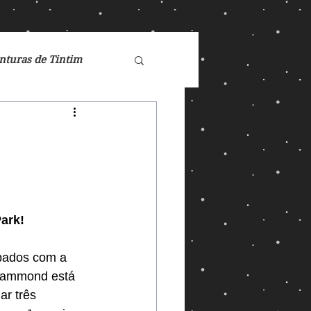
nturas de Tintim
de Nárnia
Doctor Who
ark!
Games
pados com a 
Hammond está 
ucasFilm
Mad Max
ar três 