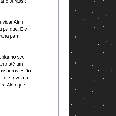
ar o Jurassic 
nvidar Alan 
eu parque. Ele 
rana para 
ublar no seu 
arro até um 
ossauros estão 
 ele revela o 
ara Alan que 