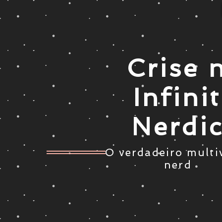
Crise 
Infini
Nerdi
O verdadeiro multi
nerd