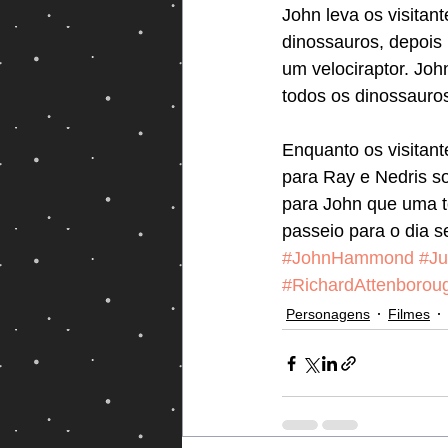
John leva os visitan
dinossauros, depois
um velociraptor. Joh
todos os dinossauro
Enquanto os visitant
para Ray e Nedris so
para John que uma t
passeio para o dia s
#JohnHammond
#Ju
#RichardAttenborou
Personagens
Filmes