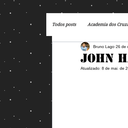
Todos posts
Academia dos Cruz
Bruno Lago
26 de 
Breaking Bad
Cartoon
John 
Atualizado:
8 de mai. de 
DC Comics
De Volta para 
Dreamworks
Exterminado
George Orwell
God of Wa