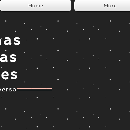
Home
More
nas
tas
ces
verso