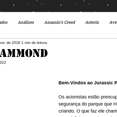
ados
Análises
Assassin's Creed
Asterix
Ave
out. de 2018
1 min de leitura
Ciclo da Herança
Crônicas de Gelo e Fogo
Crônicas 
Hammond
2022
o Futuro
Debates
Desventuras em Série
Disney
Bem-Vindos ao Jurassic P
r do Futuro
Filmes
Fox
Fronteiras do Universo
Os acionistas estão preocu
segurança do parque que 
r
Heróis Brasileiros
Jogos Vorazes
Livros
L
criando. O que faz ele cham