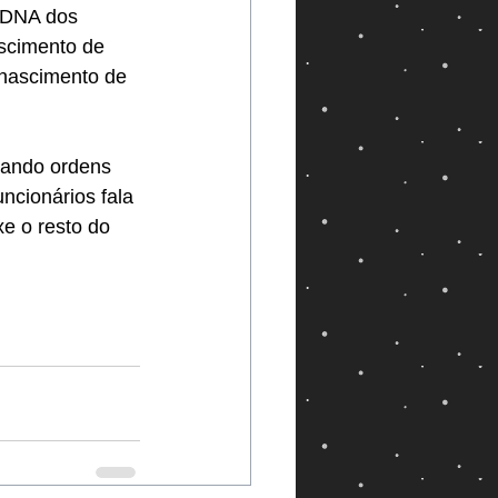
o DNA dos 
scimento de 
 nascimento de 
dando ordens 
ncionários fala 
e o resto do 