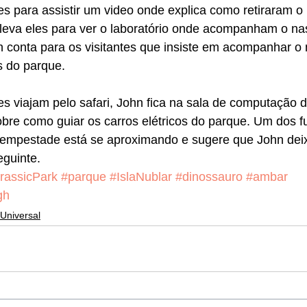
tes para assistir um video onde explica como retiraram 
 leva eles para ver o laboratório onde acompanham o na
n conta para os visitantes que insiste em acompanhar o
s do parque.
es viajam pelo safari, John fica na sala de computação 
bre como guiar os carros elétricos do parque. Um dos fu
empestade está se aproximando e sugere que John deix
eguinte. 
rassicPark
#parque
#IslaNublar
#dinossauro
#ambar
gh
Universal