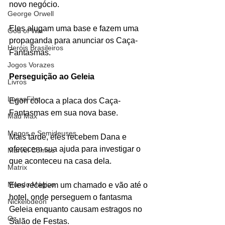
novo negócio.
George Orwell
Eles alugam uma base e fazem uma 
God of War
propaganda para anunciar os Caça-
Heróis Brasileiros
Fantasmas.
Jogos Vorazes
Perseguição ao Geleia
Livros
LucasFilm
Egon coloca a placa dos Caça-
Fantasmas em sua nova base.
Mad Max
Magos e Semideuses
Mais tarde, eles recebem Dana e 
oferecem sua ajuda para investigar o 
Marvel Comics
que aconteceu na casa dela.
Matrix
Mundo Mágico
Eles recebem um chamado e vão até o 
hotel, onde perseguem o fantasma 
Nickelodeon
Geleia enquanto causam estragos no 
Oz
Salão de Festas.