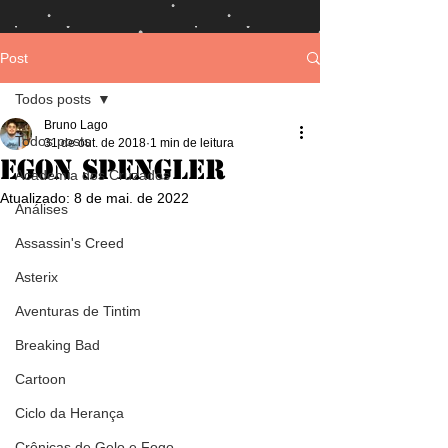
Post
Todos posts
Bruno Lago
Todos posts
31 de out. de 2018
1 min de leitura
Egon Spengler
Academia dos Cruzados
Atualizado:
8 de mai. de 2022
Análises
Assassin's Creed
Asterix
Aventuras de Tintim
Breaking Bad
Cartoon
Ciclo da Herança
Crônicas de Gelo e Fogo