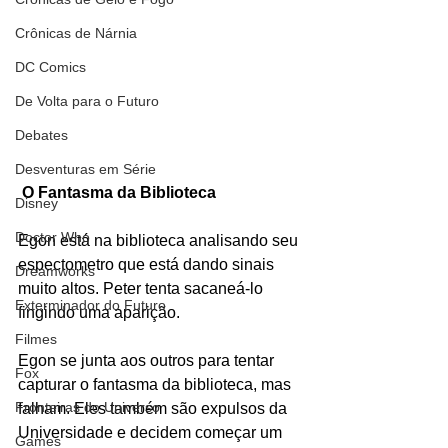
Crônicas de Nárnia
DC Comics
De Volta para o Futuro
Debates
Desventuras em Série
O Fantasma da Biblioteca
Disney
Doctor Who
Egon está na biblioteca analisando seu 
espectometro que está dando sinais 
Dreamworks
muito altos. Peter tenta sacaneá-lo 
Exterminador do Futuro
fingindo uma aparição. 
Filmes
Egon se junta aos outros para tentar 
Fox
capturar o fantasma da biblioteca, mas 
Fronteiras do Universo
falham. Eles também são expulsos da 
Universidade e decidem começar um 
Games