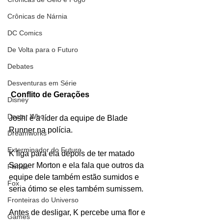
Crônicas de Nárnia
DC Comics
De Volta para o Futuro
Debates
Desventuras em Série
Conflito de Gerações
Disney
Doctor Who
Joshi é a líder da equipe de Blade 
Runner na polícia. 
Dreamworks
Exterminador do Futuro
K liga para ela depois de ter matado 
Sapper Morton e ela fala que outros da 
Filmes
equipe dele também estão sumidos e 
Fox
seria ótimo se eles também sumissem. 
Fronteiras do Universo
Antes de desligar, K percebe uma flor e 
Games