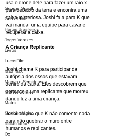
usa o drone dele para fazer um raio-x 
George Orwell
para debaixo da terra e encontra uma 
caixa misteriosa. Joshi fala para K que 
God of War
vai mandar uma equipe para cavar e 
Heróis Brasileiros
recuperar a caixa.
Jogos Vorazes
A Criança Replicante
Livros
LucasFilm
Joshi chama K para participar da 
Mad Max
autópsia dos ossos que estavam 
Magos e Semideuses
dentro da caixa. Eles descobrem que 
pertence a uma replicante que morreu 
Marvel Comics
dando luz a uma criança. 
Matrix
Mundo Mágico
Joshi ordena que K não comente nada 
para não quebrar o muro entre 
Nickelodeon
humanos e replicantes.
Oz