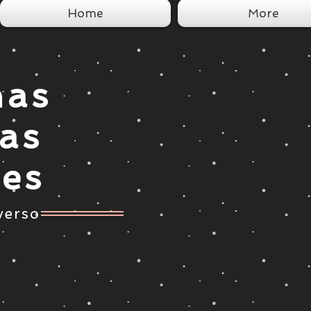
Home
More
nas
tas
ces
verso