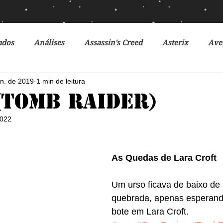
ados
Análises
Assassin's Creed
Asterix
Ave
an. de 2019
1 min de leitura
Ciclo da Herança
Crônicas de Gelo e Fogo
Crônicas 
(Tomb Raider)
2022
o Futuro
Debates
Desventuras em Série
Disney
As Quedas de Lara Croft
r do Futuro
Filmes
Fox
Fronteiras do Universo
Um urso ficava de baixo de
quebrada, apenas esperando
r
Heróis Brasileiros
Jogos Vorazes
Livros
L
bote em Lara Croft.