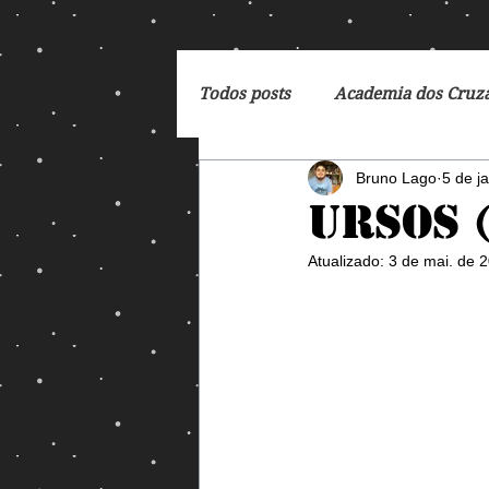
Todos posts
Academia dos Cruz
Bruno Lago
5 de j
Breaking Bad
Cartoon
Ursos 
Atualizado:
3 de mai. de 
DC Comics
De Volta para 
Dreamworks
Exterminado
George Orwell
God of Wa