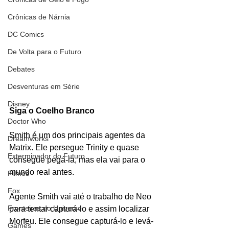
Crônicas de Nárnia
DC Comics
De Volta para o Futuro
Debates
Desventuras em Série
Disney
Siga o Coelho Branco
Doctor Who
Smith é um dos principais agentes da 
Dreamworks
Matrix. Ele persegue Trinity e quase 
Exterminador do Futuro
consegue pegá-la, mas ela vai para o 
mundo real antes. 
Filmes
Fox
Agente Smith vai até o trabalho de Neo 
Fronteiras do Universo
para tentar capturá-lo e assim localizar 
Morfeu. Ele consegue capturá-lo e levá-
Games