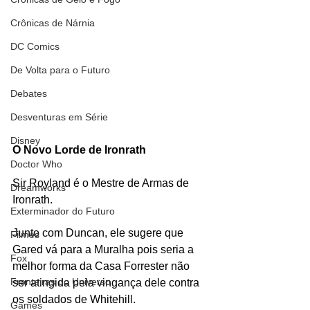
Crônicas de Nárnia
DC Comics
De Volta para o Futuro
Debates
Desventuras em Série
Disney
O Novo Lorde de Ironrath
Doctor Who
Sir Royland é o Mestre de Armas de 
Dreamworks
Ironrath.
Exterminador do Futuro
Junto com Duncan, ele sugere que 
Filmes
Gared vá para a Muralha pois seria a 
Fox
melhor forma da Casa Forrester não 
Fronteiras do Universo
ser atingida pela vingança dele contra 
os soldados de Whitehill. 
Games