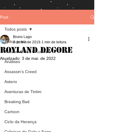
Post
Todos posts
Bruno Lago
Todos posts
2 de fev. de 2019
1 min de leitura
Royland Degore
Academia dos Cruzados
Atualizado:
3 de mai. de 2022
Análises
Assassin's Creed
Asterix
Aventuras de Tintim
Breaking Bad
Cartoon
Ciclo da Herança
Crônicas de Gelo e Fogo