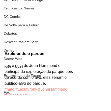
Crônicas de Nárnia
DC Comics
De Volta para o Futuro
Debates
Desventuras em Série
Disney
Explorando o parque
Doctor Who
Lex é neta de John Hammond e 
Dreamworks
participa da exploração do parque pois 
Exterminador do Futuro
de acordo com o avô, eles seriam o 
público-alvo do parque.
Filmes
#neto
#LexMurphy
#JohnHammond
Fox
#JurassicPark
Fronteiras do Universo
Personagens
Filmes
Games