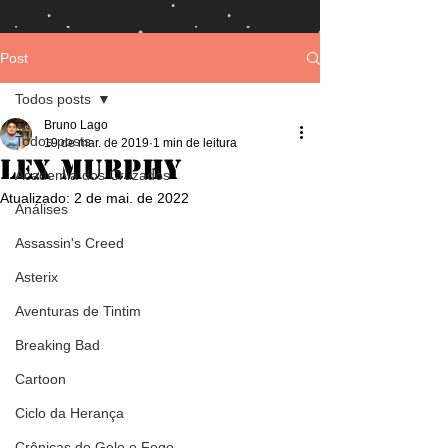
Post
Todos posts
Bruno Lago
Todos posts
19 de mar. de 2019
1 min de leitura
Lex Murphy
Academia dos Cruzados
Atualizado:
2 de mai. de 2022
Análises
Assassin's Creed
Asterix
Aventuras de Tintim
Breaking Bad
Cartoon
Ciclo da Herança
Crônicas de Gelo e Fogo