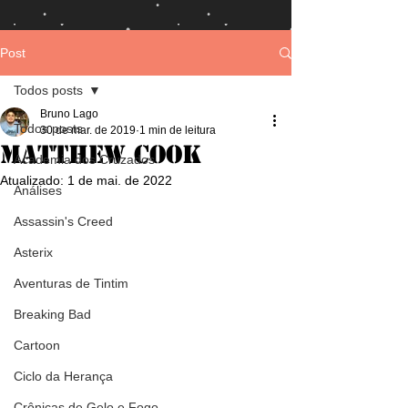
Post
Todos posts
Bruno Lago
Todos posts
30 de mar. de 2019
1 min de leitura
Matthew Cook
Academia dos Cruzados
Atualizado:
1 de mai. de 2022
Análises
Assassin's Creed
Asterix
Aventuras de Tintim
Breaking Bad
Cartoon
Ciclo da Herança
Crônicas de Gelo e Fogo