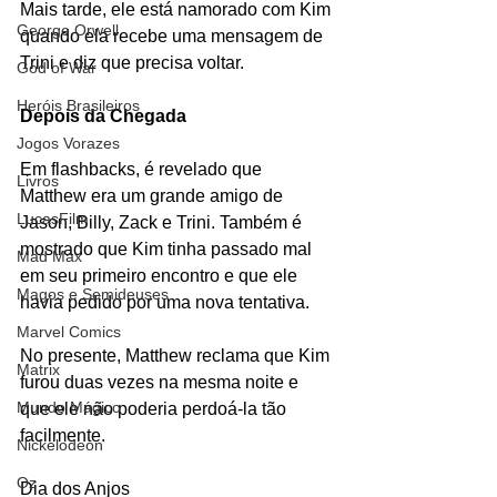
Mais tarde, ele está namorado com Kim 
George Orwell
quando ela recebe uma mensagem de 
Trini e diz que precisa voltar.
God of War
Heróis Brasileiros
Depois da Chegada
Jogos Vorazes
Em flashbacks, é revelado que 
Livros
Matthew era um grande amigo de 
LucasFilm
Jason, Billy, Zack e Trini. Também é 
mostrado que Kim tinha passado mal 
Mad Max
em seu primeiro encontro e que ele 
Magos e Semideuses
havia pedido por uma nova tentativa.
Marvel Comics
No presente, Matthew reclama que Kim 
Matrix
furou duas vezes na mesma noite e 
Mundo Mágico
que ele não poderia perdoá-la tão 
facilmente.
Nickelodeon
Oz
Dia dos Anjos