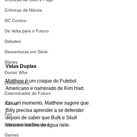
Crônicas de Nárnia
DC Comics
De Volta para o Futuro
Debates
Desventuras em Série
Disney
Vidas Duplas
Doctor Who
Matthew é um craque do Futebol 
Dreamworks
Americano e namorado de Kim Hart. 
Exterminador do Futuro
Em um momento, Matthew sugere que 
Filmes
Billy precisa aprender a se defender 
Fox
depois de saber que Bulk e Skull 
Fronteiras do Universo
atiraram balões de água nele.
Games