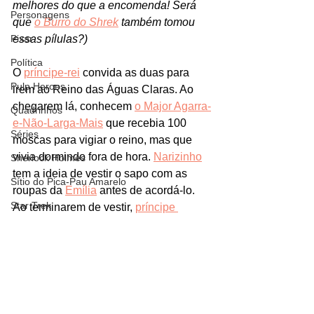
melhores do que a encomenda! Será 
Personagens
que 
o Burro do Shrek
 também tomou 
Pixar
essas pílulas?)
Política
O 
príncipe-rei
 convida as duas para 
Pulp Heroes
irem ao Reino das Águas Claras. Ao 
chegarem lá, conhecem 
o Major Agarra-
Quadrinhos
e-Não-Larga-Mais
 que recebia 100 
Séries
moscas para vigiar o reino, mas que 
vivia dormindo fora de hora. 
Narizinho
Sherlock Holmes
tem a ideia de vestir o sapo com as 
Sítio do Pica-Pau Amarelo
roupas da 
Emília
 antes de acordá-lo. 
Star Trek
Ao terminarem de vestir, 
príncipe 
Escamado
 dá uma bronca 
nele
 por 
Netflix
estar dormindo e ainda por cima 
Teorias
vestido de 
"velha coroca"
. 
(Nem 
preciso dizer, mas já dizendo que esse 
Terra-Média
livro foi escrito em uma época em que 
The Walking Dead
o conceito de Drag e de travesti não 