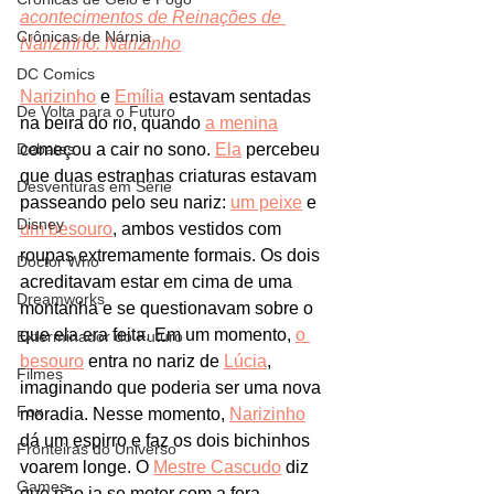
acontecimentos de Reinações de 
Crônicas de Nárnia
Narizinho: Narizinho
DC Comics
Narizinho
 e 
Emília
 estavam sentadas 
De Volta para o Futuro
na beira do rio, quando 
a menina
Debates
começou a cair no sono. 
Ela
 percebeu 
que duas estranhas criaturas estavam 
Desventuras em Série
passeando pelo seu nariz: 
um peixe
 e 
Disney
um besouro
, ambos vestidos com 
roupas extremamente formais. Os dois 
Doctor Who
acreditavam estar em cima de uma 
Dreamworks
montanha e se questionavam sobre o 
que ela era feita. Em um momento, 
o 
Exterminador do Futuro
besouro
 entra no nariz de 
Lúcia
, 
Filmes
imaginando que poderia ser uma nova 
Fox
moradia. Nesse momento, 
Narizinho
dá um espirro e faz os dois bichinhos 
Fronteiras do Universo
voarem longe. O 
Mestre Cascudo
 diz 
Games
que não ia se meter com a fera 