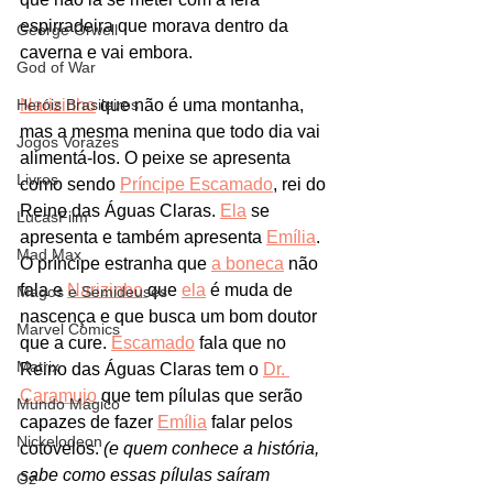
espirradeira que morava dentro da 
George Orwell
caverna e vai embora.
God of War
Heróis Brasileiros
Narizinho
 que não é uma montanha, 
mas a mesma menina que todo dia vai 
Jogos Vorazes
alimentá-los. O peixe se apresenta 
Livros
como sendo 
Príncipe Escamado
, rei do 
Reino das Águas Claras. 
Ela
 se 
LucasFilm
apresenta e também apresenta 
Emília
. 
Mad Max
O príncipe estranha que 
a boneca
 não 
fala e 
Narizinho 
que 
ela
 é muda de 
Magos e Semideuses
nascença e que busca um bom doutor 
Marvel Comics
que a cure. 
Escamado
 fala que no 
Matrix
Reino das Águas Claras tem o 
Dr. 
Caramujo
 que tem pílulas que serão 
Mundo Mágico
capazes de fazer 
Emília
 falar pelos 
Nickelodeon
cotovelos. 
(e quem conhece a história, 
sabe como essas pílulas saíram 
Oz