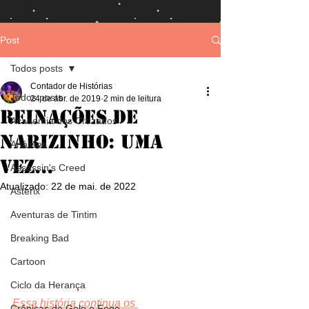
Post
Todos posts
Contador de Histórias
Todos posts
24 de abr. de 2019
2 min de leitura
Reinações de
Academia dos Cruzados
Narizinho: Uma
Análises
Vez...
Assassin's Creed
Atualizado:
22 de mai. de 2022
Asterix
Aventuras de Tintim
Breaking Bad
Cartoon
Ciclo da Herança
Essa história continua os 
Crônicas de Gelo e Fogo