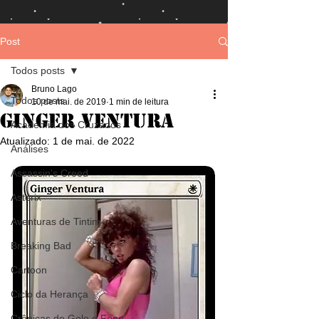
Post
Todos posts
Bruno Lago
Todos posts
10 de mai. de 2019
1 min de leitura
Ginger Ventura
Academia dos Cruzados
Atualizado:
1 de mai. de 2022
Análises
Assassin's Creed
Asterix
Aventuras de Tintim
Breaking Bad
Cartoon
Ciclo da Herança
Crônicas de Gelo e Fogo