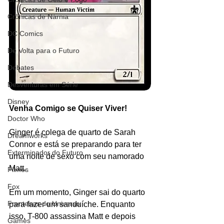
Crônicas de Nárnia
DC Comics
De Volta para o Futuro
Debates
Desventuras em Série
Disney
Venha Comigo se Quiser Viver!
Doctor Who
Ginger é colega de quarto de Sarah 
Dreamworks
Connor e está se preparando para ter 
Exterminador do Futuro
uma noite de sexo com seu namorado 
Matt.
Filmes
Fox
Em um momento, Ginger sai do quarto 
Fronteiras do Universo
para fazer um sanduíche. Enquanto 
isso, T-800 assassina Matt e depois 
Games